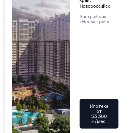
край,
Новороссийск
Застройщик
«Неометрия»
Ипотека
от
53 360
₽/мес.