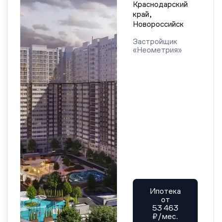
Краснодарский
край,
Новороссийск
Застройщик
«Неометрия»
Ипотека
от
53 463
₽/мес.