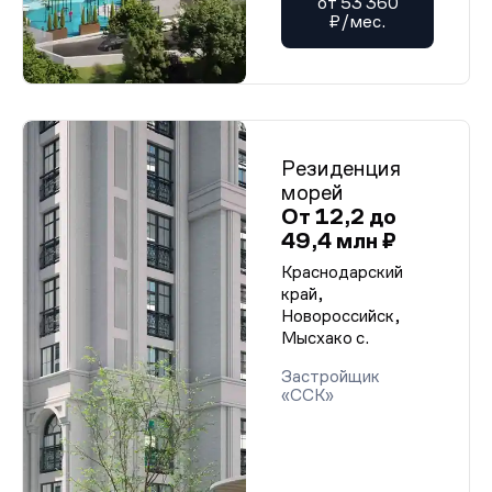
от 53 360
₽/мес.
Резиденция
морей
От 12,2 до
49,4 млн ₽
Краснодарский
край,
Новороссийск,
Мысхако с.
Застройщик
«ССК»