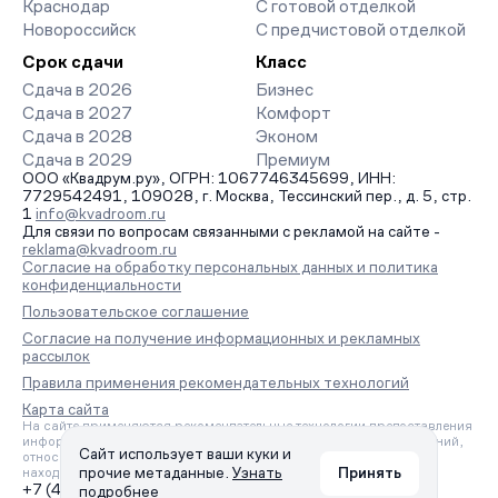
Краснодар
С готовой отделкой
Новороссийск
С предчистовой отделкой
Срок сдачи
Класс
Сдача в 2026
Бизнес
Сдача в 2027
Комфорт
Сдача в 2028
Эконом
Сдача в 2029
Премиум
ООО «Квадрум.ру», ОГРН: 1067746345699, ИНН:
7729542491, 109028, г. Москва, Тессинский пер., д. 5, стр.
1
info@kvadroom.ru
Для связи по вопросам связанными с рекламой на сайте -
reklama@kvadroom.ru
Согласие на обработку персональных данных и политика
конфиденциальности
Пользовательское соглашение
Согласие на получение информационных и рекламных
рассылок
Правила применения рекомендательных технологий
Карта сайта
На сайте применяются рекомендательные технологии предоставления
информации на основе сбора, систематизации и анализа сведений,
Сайт использует ваши куки и
относящихся к предпочтениям пользователей сети «Интернет»,
прочие метаданные.
Узнать
Принять
находящихся на территории Российской Федерации.
+7 (495) 157-88-80
подробнее