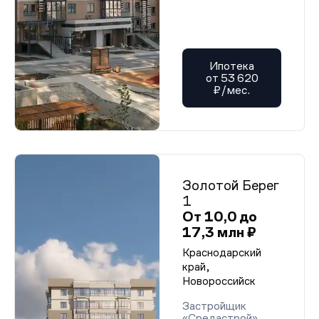
Ипотека
от 53 620
₽/мес.
Золотой Берег
1
От 10,0 до
17,3 млн ₽
Краснодарский
край,
Новороссийск
Застройщик
«Средастрой»