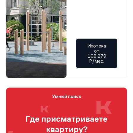
Ипотека
от
108 279
₽/мес.
Умный поиск
Где присматриваете
квартиру?