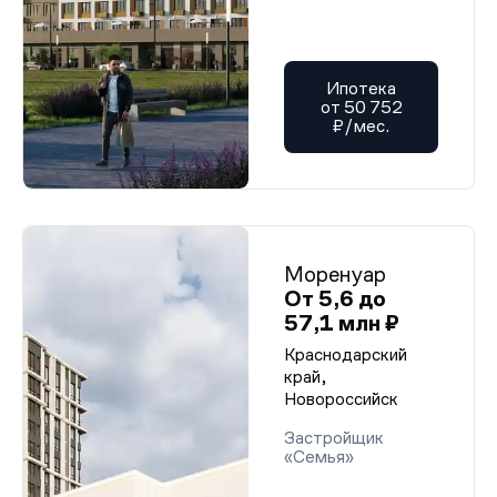
Ипотека
от 50 752
₽/мес.
Моренуар
От 5,6 до
57,1 млн ₽
Краснодарский
край,
Новороссийск
Застройщик
«Семья»