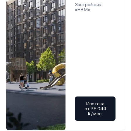
Застройщик
«НВМ»
Ипотека
от 35 044
₽/мес.