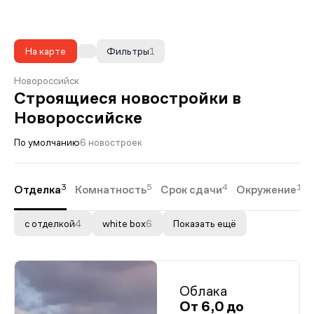
На карте
Фильтры
1
Новороссийск
Строящиеся новостройки в
Новороссийске
По умолчанию
6 новостроек
3
5
4
1
Отделка
Комнатность
Срок сдачи
Окружение
с отделкой
4
white box
6
Показать ещё
Облака
От 6,0 до