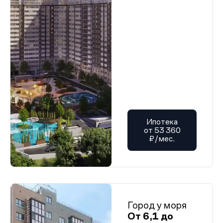
Ипотека
от 53 360
₽/мес.
Город у моря
От 6,1 до