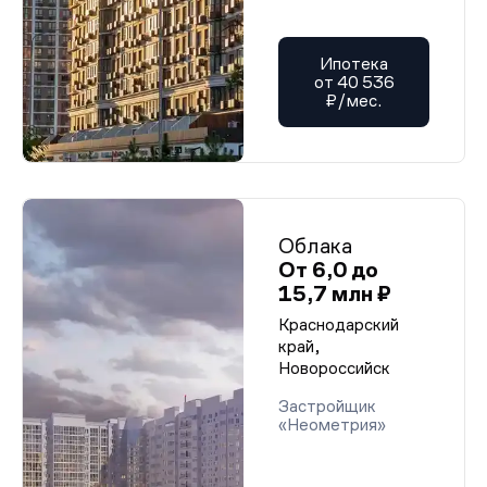
Ипотека
от 40 536
₽/мес.
Облака
От 6,0 до
15,7 млн ₽
Краснодарский
край,
Новороссийск
Застройщик
«Неометрия»