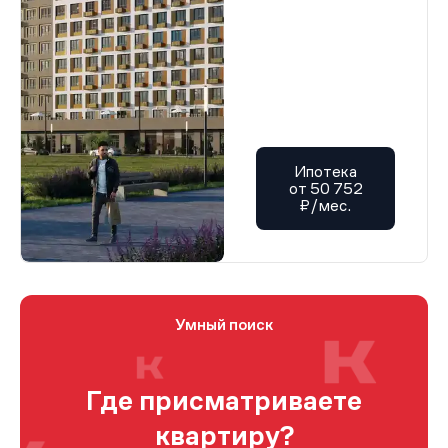
Ипотека
от 50 752
₽/мес.
Умный поиск
Где присматриваете
квартиру?