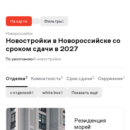
На карте
Фильтры
1
Новороссийск
Новостройки в Новороссийске со
сроком сдачи в 2027
По умолчанию
4 новостройки
3
5
2
1
Отделка
Комнатность
Срок сдачи
Окружение
с отделкой
4
white box
6
Показать ещё
Резиденция
морей