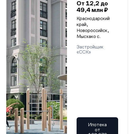
От 12,2 до
49,4 млн ₽
Краснодарский
край,
Новороссийск,
Мысхако с.
Застройщик
«ССК»
Ипотека
от