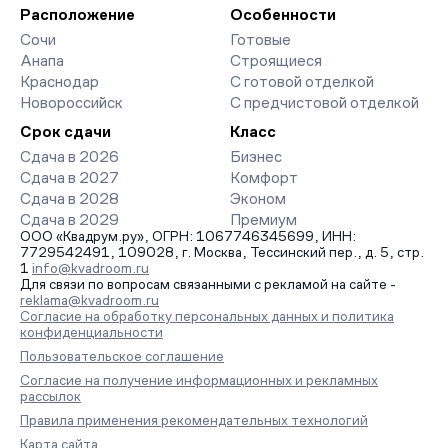
организует просмотр и поможет одобрить ипотеку по
Расположение
Особенности
минимальной ставке. Чтобы зафиксировать цену, оставьте
Сочи
Готовые
заявку на обратный звонок.
Анапа
Строящиеся
Краснодар
С готовой отделкой
Новороссийск
С предчистовой отделкой
Срок сдачи
Класс
Сдача в 2026
Бизнес
Сдача в 2027
Комфорт
Сдача в 2028
Эконом
Сдача в 2029
Премиум
ООО «Квадрум.ру», ОГРН: 1067746345699, ИНН:
7729542491, 109028, г. Москва, Тессинский пер., д. 5, стр.
1
info@kvadroom.ru
Для связи по вопросам связанными с рекламой на сайте -
reklama@kvadroom.ru
Согласие на обработку персональных данных и политика
конфиденциальности
Пользовательское соглашение
Согласие на получение информационных и рекламных
рассылок
Правила применения рекомендательных технологий
Карта сайта