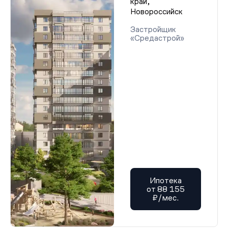
край,
Новороссийск
Застройщик
«Средастрой»
Ипотека
от 88 155
₽/мес.