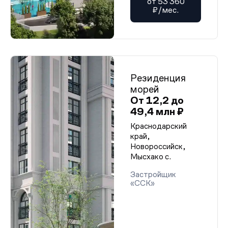
от 53 360
₽/мес.
Резиденция
морей
От 12,2 до
49,4 млн ₽
Краснодарский
край,
Новороссийск,
Мысхако с.
Застройщик
«ССК»