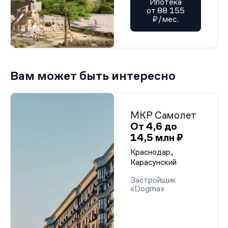
Ипотека
от 88 155
₽/мес.
Вам может быть интересно
МКР Самолет
От 4,6 до
14,5 млн ₽
Краснодар,
Карасунский
Застройщик
«Dogma»