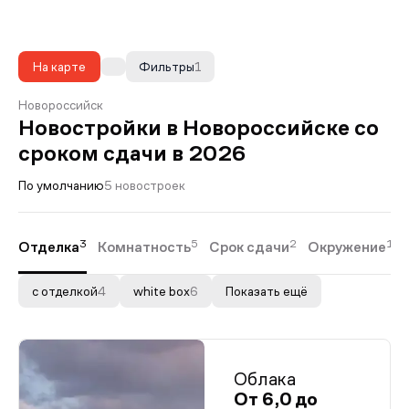
На карте
Фильтры
1
Новороссийск
Новостройки в Новороссийске со
сроком сдачи в 2026
По умолчанию
5 новостроек
3
5
2
1
Отделка
Комнатность
Срок сдачи
Окружение
с отделкой
4
white box
6
Показать ещё
Облака
От 6,0 до