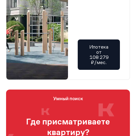
Ипотека
от
108 279
₽/мес.
Умный поиск
Где присматриваете
квартиру?