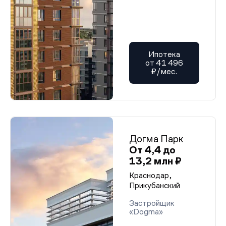
Ипотека
от 41 496
₽/мес.
Догма Парк
От 4,4 до
13,2 млн ₽
Краснодар,
Прикубанский
Застройщик
«Dogma»