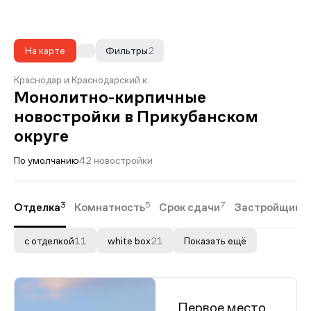
На карте
Фильтры
2
Краснодар и Краснодарский к.
Монолитно-кирпичные
новостройки в Прикубанском
округе
По умолчанию
42 новостройки
3
5
7
Отделка
Комнатность
Срок сдачи
Застройщики
с отделкой
11
white box
21
Показать ещё
Первое место