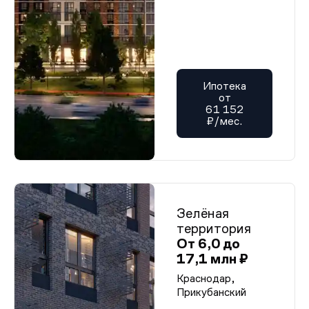
Ипотека
от
61 152
₽/мес.
Зелёная
территория
От 6,0 до
17,1 млн ₽
Краснодар,
Прикубанский