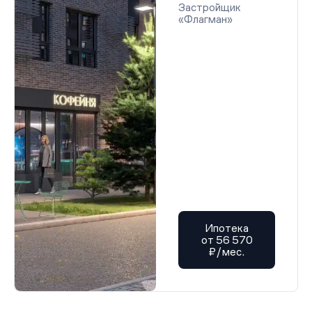
Застройщик
«Флагман»
Ипотека
от 56 570
₽/мес.