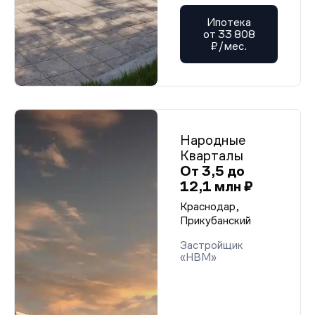
Ипотека
от 33 808
₽/мес.
Народные
Кварталы
От 3,5 до
12,1 млн ₽
Краснодар,
Прикубанский
Застройщик
«НВМ»