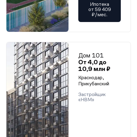
Ипотека
от 59 409
₽/мес.
Дом 101
От 4,0 до
10,9 млн ₽
Краснодар,
Прикубанский
Застройщик
«НВМ»