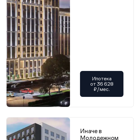
Ипотека
от 36 628
₽/мес.
Иначе в
Молодежном