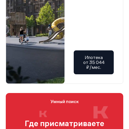
Ипотека
от 35 044
₽/мес.
Умный поиск
Где присматриваете