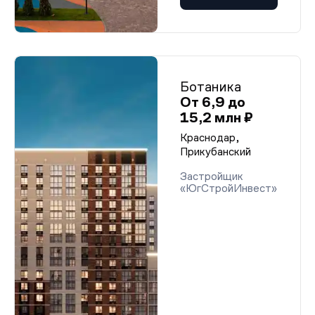
Ботаника
От 6,9 до
15,2 млн ₽
Краснодар,
Прикубанский
Застройщик
«ЮгСтройИнвест»