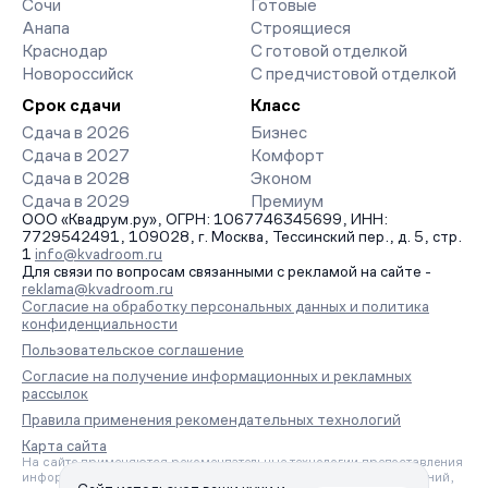
Сочи
Готовые
заявку на обратный звонок.
Анапа
Строящиеся
Краснодар
С готовой отделкой
Новороссийск
С предчистовой отделкой
Срок сдачи
Класс
Сдача в 2026
Бизнес
Сдача в 2027
Комфорт
Сдача в 2028
Эконом
Сдача в 2029
Премиум
ООО «Квадрум.ру», ОГРН: 1067746345699, ИНН:
7729542491, 109028, г. Москва, Тессинский пер., д. 5, стр.
1
info@kvadroom.ru
Для связи по вопросам связанными с рекламой на сайте -
reklama@kvadroom.ru
Согласие на обработку персональных данных и политика
конфиденциальности
Пользовательское соглашение
Согласие на получение информационных и рекламных
рассылок
Правила применения рекомендательных технологий
Карта сайта
На сайте применяются рекомендательные технологии предоставления
информации на основе сбора, систематизации и анализа сведений,