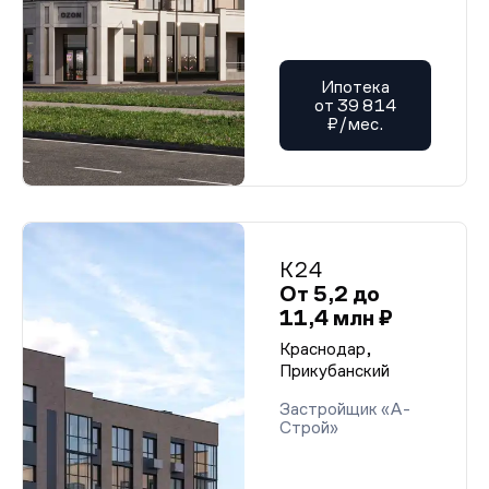
Ипотека
от 39 814
₽/мес.
К24
От 5,2 до
11,4 млн ₽
Краснодар,
Прикубанский
Застройщик «А-
Строй»