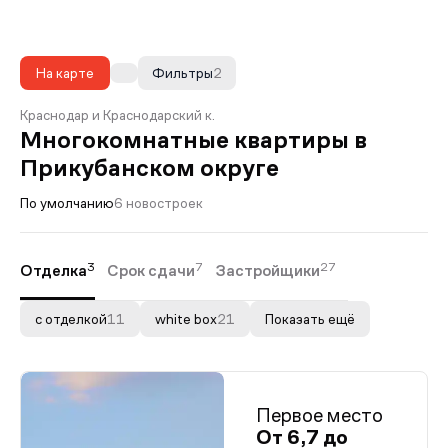
На карте
Фильтры
2
Краснодар и Краснодарский к.
Многокомнатные квартиры в
Прикубанском округе
По умолчанию
6 новостроек
3
7
27
Отделка
Срок сдачи
Застройщики
с отделкой
11
white box
21
Показать ещё
Первое место
От 6,7 до