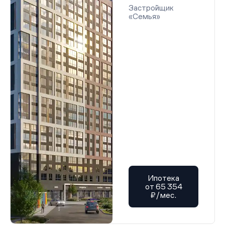
Застройщик
«Семья»
Ипотека
от 65 354
₽/мес.