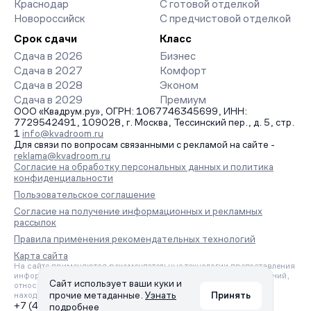
Краснодар
С готовой отделкой
Новороссийск
С предчистовой отделкой
Срок сдачи
Класс
Сдача в 2026
Бизнес
Сдача в 2027
Комфорт
Сдача в 2028
Эконом
Сдача в 2029
Премиум
ООО «Квадрум.ру», ОГРН: 1067746345699, ИНН:
7729542491, 109028, г. Москва, Тессинский пер., д. 5, стр.
1
info@kvadroom.ru
Для связи по вопросам связанными с рекламой на сайте -
reklama@kvadroom.ru
Согласие на обработку персональных данных и политика
конфиденциальности
Пользовательское соглашение
Согласие на получение информационных и рекламных
рассылок
Правила применения рекомендательных технологий
Карта сайта
На сайте применяются рекомендательные технологии предоставления
информации на основе сбора, систематизации и анализа сведений,
Сайт использует ваши куки и
относящихся к предпочтениям пользователей сети «Интернет»,
прочие метаданные.
Узнать
Принять
находящихся на территории Российской Федерации.
+7 (495) 157-88-80
подробнее