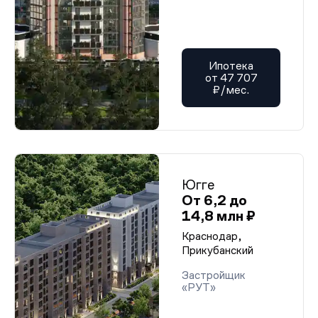
Ипотека
от 47 707
₽/мес.
Югге
От 6,2 до
14,8 млн ₽
Краснодар,
Прикубанский
Застройщик
«РУТ»