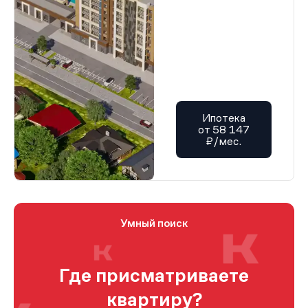
Ипотека
от 58 147
₽/мес.
Умный поиск
Где присматриваете
квартиру?