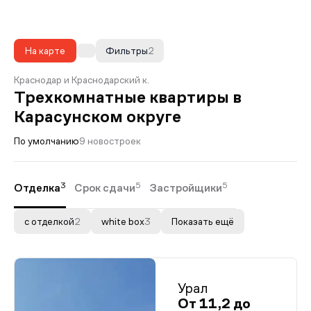
На карте
Фильтры
2
Краснодар и Краснодарский к.
Трехкомнатные квартиры в
Карасунском округе
По умолчанию
9 новостроек
3
5
5
Отделка
Срок сдачи
Застройщики
с отделкой
2
white box
3
Показать ещё
Урал
От 11,2 до