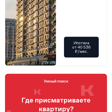
Ипотека
от 40 536
₽/мес.
Умный поиск
Где присматриваете
квартиру?