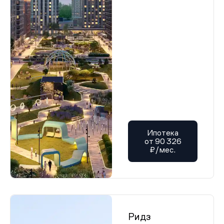
Ипотека
от 90 326
₽/мес.
Ридз