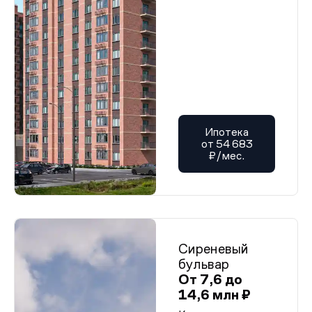
Ипотека
от 54 683
₽/мес.
Сиреневый
бульвар
От 7,6 до
14,6 млн ₽