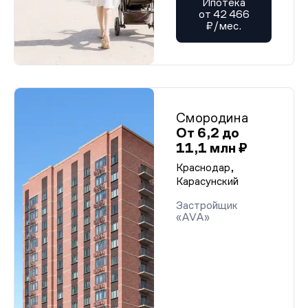
Ипотека
от 42 466
₽/мес.
Смородина
От 6,2 до
11,1 млн ₽
Краснодар,
Карасунский
Застройщик
«AVA»