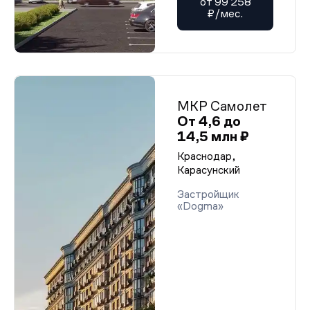
от 99 258
₽/мес.
МКР Самолет
От 4,6 до
14,5 млн ₽
Краснодар,
Карасунский
Застройщик
«Dogma»