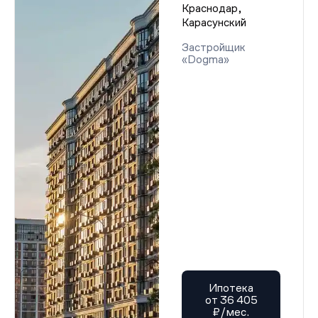
Краснодар,
Карасунский
Застройщик
«Dogma»
Ипотека
от 36 405
₽/мес.