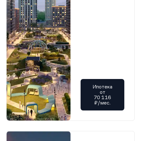
Ипотека
от
70 116
₽/мес.