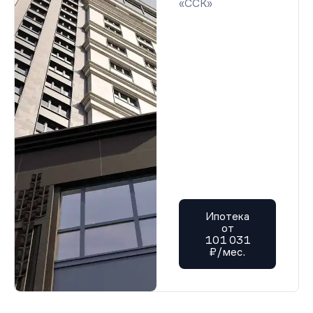
«ССК»
Ипотека
от
101 031
₽/мес.