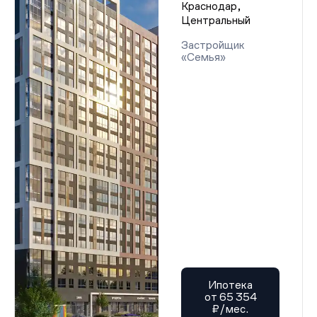
Краснодар,
Центральный
Застройщик
«Семья»
Ипотека
от 65 354
₽/мес.