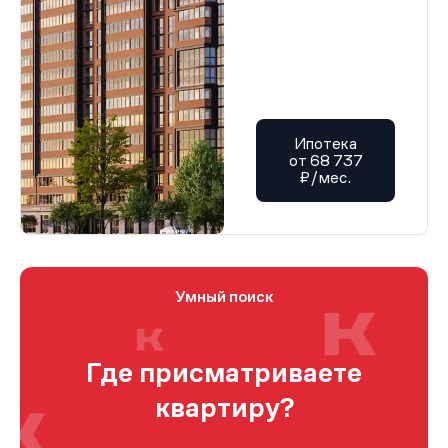
Ипотека
от 68 737
₽/мес.
Умный поиск
Где присматриваете
квартиру?