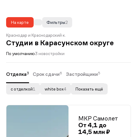
На карте
Фильтры
2
Краснодар и Краснодарский к.
Студии в Карасунском округе
По умолчанию
3 новостройки
3
6
5
Отделка
Срок сдачи
Застройщики
с отделкой
1
white box
4
Показать ещё
МКР Самолет
От 4,1 до
14,5 млн ₽