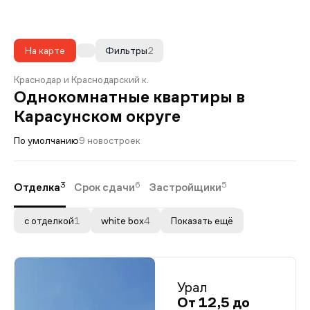
На карте
Фильтры
2
Краснодар и Краснодарский к.
Однокомнатные квартиры в
Карасунском округе
По умолчанию
9 новостроек
3
6
5
Отделка
Срок сдачи
Застройщики
с отделкой
1
white box
4
Показать ещё
Урал
От 12,5 до