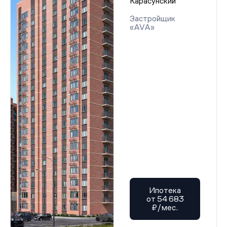
Карасунский
Застройщик
«AVA»
Ипотека
от 54 683
₽/мес.