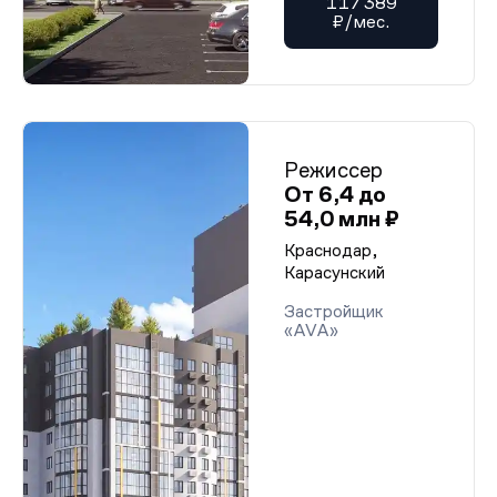
117 389
₽/мес.
Режиссер
От 6,4 до
54,0 млн ₽
Краснодар,
Карасунский
Застройщик
«AVA»