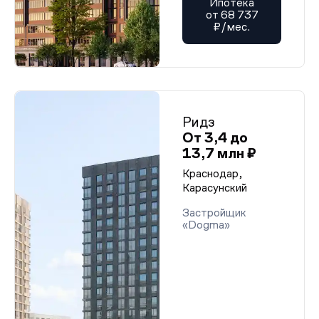
Ипотека
от 68 737
₽/мес.
Ридз
От 3,4 до
13,7 млн ₽
Краснодар,
Карасунский
Застройщик
«Dogma»