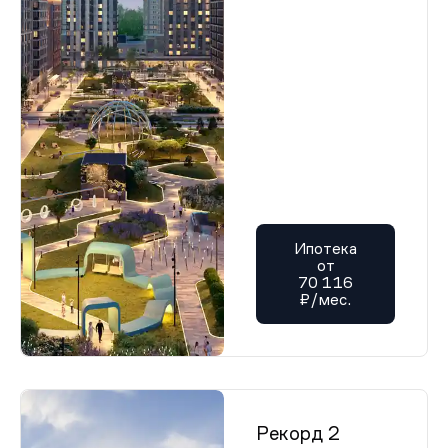
Ипотека
от
70 116
₽/мес.
Рекорд 2