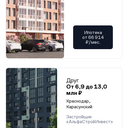
Ипотека
от 66 914
₽/мес.
Друг
От 6,9 до 13,0
млн ₽
Краснодар,
Карасунский
Застройщик
«АльфаСтройИнвест»