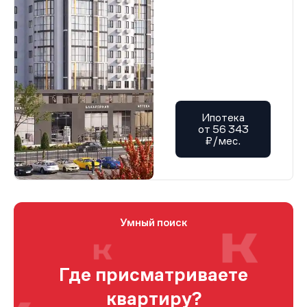
Ипотека
от 56 343
₽/мес.
Умный поиск
Где присматриваете
квартиру?