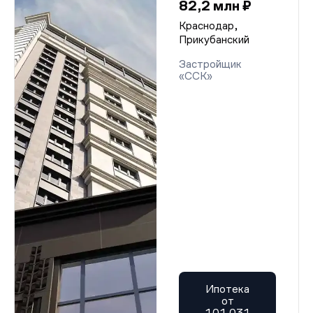
82,2 млн ₽
Краснодар,
Прикубанский
Застройщик
«ССК»
Ипотека
от
101 031