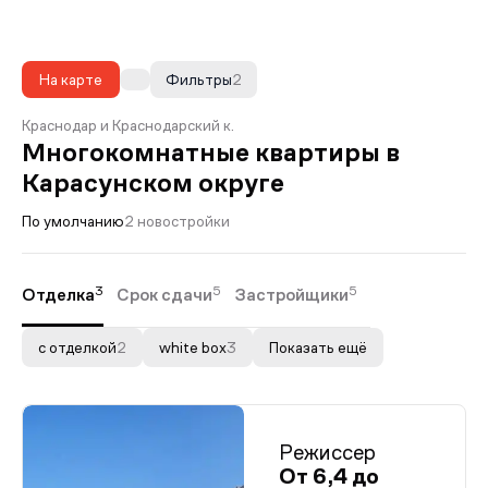
На карте
Фильтры
2
Краснодар и Краснодарский к.
Многокомнатные квартиры в
Карасунском округе
По умолчанию
2 новостройки
3
5
5
Отделка
Срок сдачи
Застройщики
с отделкой
2
white box
3
Показать ещё
Режиссер
От 6,4 до