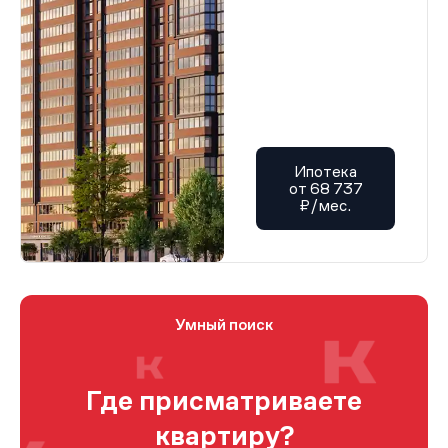
Ипотека
от 68 737
₽/мес.
Умный поиск
Где присматриваете
квартиру?