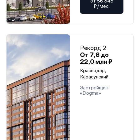
от 56 343
₽/мес.
Рекорд 2
От 7,8 до
22,0 млн ₽
Краснодар,
Карасунский
Застройщик
«Dogma»