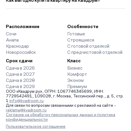
Как выгодно купить квартиру на Квадрум?
000 руб. ниже прошлого месяца.
страницах ЖК доступны отзывы жильцов о качестве
строительства, интерактивный генплан корпусов, сроки
Мы работаем без наценок по официальным ценам
сдачи, особенности благоустройства дворов и паркингов.
девелоперов, включая закрытые старты продаж и скидки.
База обновляется напрямую от застройщиков.
Наш эксперт бесплатно подберет ЖК под ваш бюджет,
организует просмотр и поможет одобрить ипотеку по
Расположение
Особенности
минимальной ставке. Чтобы зафиксировать цену, оставьте
Сочи
Готовые
заявку на обратный звонок.
Анапа
Строящиеся
Краснодар
С готовой отделкой
Новороссийск
С предчистовой отделкой
Срок сдачи
Класс
Сдача в 2026
Бизнес
Сдача в 2027
Комфорт
Сдача в 2028
Эконом
Сдача в 2029
Премиум
ООО «Квадрум.ру», ОГРН: 1067746345699, ИНН:
7729542491, 109028, г. Москва, Тессинский пер., д. 5, стр.
1
info@kvadroom.ru
Для связи по вопросам связанными с рекламой на сайте -
reklama@kvadroom.ru
Согласие на обработку персональных данных и политика
конфиденциальности
Пользовательское соглашение