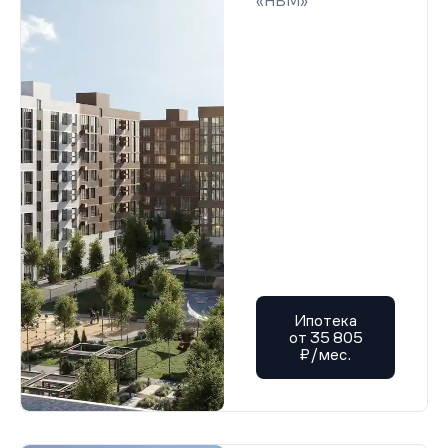
«НВМ»
Ипотека
от 35 805
₽/мес.