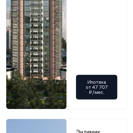
Ипотека
от 47 707
₽/мес.
Эндемик