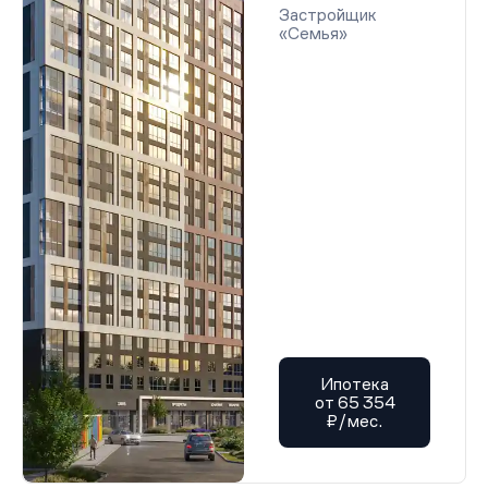
Застройщик
«Семья»
Ипотека
от 65 354
₽/мес.