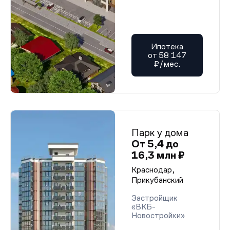
Ипотека
от 58 147
₽/мес.
Парк у дома
От 5,4 до
16,3 млн ₽
Краснодар,
Прикубанский
Застройщик
«ВКБ-
Новостройки»