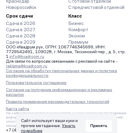
Краснодар
С готовой отделкой
Новороссийск
С предчистовой отделкой
Срок сдачи
Класс
Сдача в 2026
Бизнес
Сдача в 2027
Комфорт
Сдача в 2028
Эконом
Сдача в 2029
Премиум
ООО «Квадрум.ру», ОГРН: 1067746345699, ИНН:
7729542491, 109028, г. Москва, Тессинский пер., д. 5, стр.
1
info@kvadroom.ru
Для связи по вопросам связанными с рекламой на сайте -
reklama@kvadroom.ru
Согласие на обработку персональных данных и политика
конфиденциальности
Пользовательское соглашение
Согласие на получение информационных и рекламных
рассылок
Правила применения рекомендательных технологий
Карта сайта
На сайте применяются рекомендательные технологии предоставления
информации на основе сбора, систематизации и анализа сведений,
Сайт использует ваши куки и
относящихся к предпочтениям пользователей сети «Интернет»,
прочие метаданные.
Узнать
Принять
находящихся на территории Российской Федерации.
+7 (495) 157-88-80
подробнее