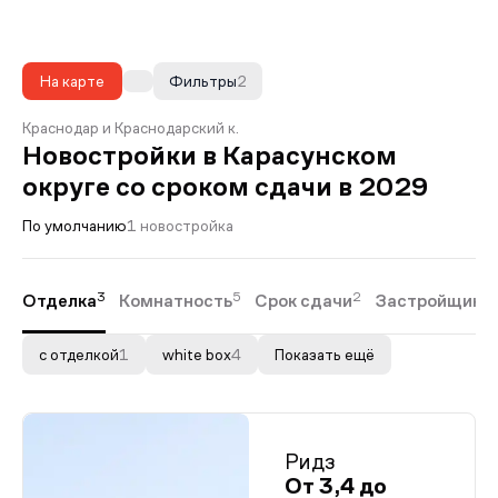
На карте
Фильтры
2
Краснодар и Краснодарский к.
Новостройки в Карасунском
округе со сроком сдачи в 2029
По умолчанию
1 новостройка
3
5
2
Отделка
Комнатность
Срок сдачи
Застройщики
с отделкой
1
white box
4
Показать ещё
Ридз
От 3,4 до