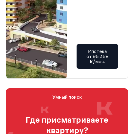
Ипотека
от 95 358
₽/мес.
Умный поиск
Где присматриваете
квартиру?