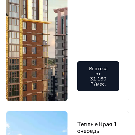
Ипотека
от
31 169
₽/мес.
Теплые Края 1
очередь