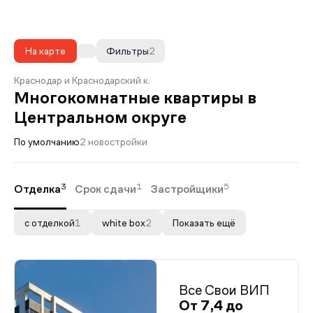
На карте
Фильтры
2
Краснодар и Краснодарский к.
Многокомнатные квартиры в
Центральном округе
По умолчанию
2 новостройки
3
1
5
Отделка
Срок сдачи
Застройщики
с отделкой
1
white box
2
Показать ещё
Все Свои ВИП
От 7,4 до