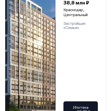
38,8 млн ₽
Краснодар,
Центральный
Застройщик
«Семья»
Ипотека