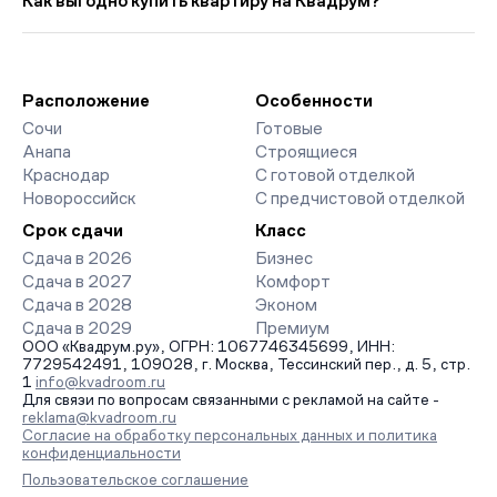
Как выгодно купить квартиру на Квадрум?
страницах ЖК доступны отзывы жильцов о качестве
строительства, интерактивный генплан корпусов, сроки
Мы работаем без наценок по официальным ценам
сдачи, особенности благоустройства дворов и паркингов.
девелоперов, включая закрытые старты продаж и скидки.
База обновляется напрямую от застройщиков.
Наш эксперт бесплатно подберет ЖК под ваш бюджет,
организует просмотр и поможет одобрить ипотеку по
Расположение
Особенности
минимальной ставке. Чтобы зафиксировать цену, оставьте
Сочи
Готовые
заявку на обратный звонок.
Анапа
Строящиеся
Краснодар
С готовой отделкой
Новороссийск
С предчистовой отделкой
Срок сдачи
Класс
Сдача в 2026
Бизнес
Сдача в 2027
Комфорт
Сдача в 2028
Эконом
Сдача в 2029
Премиум
ООО «Квадрум.ру», ОГРН: 1067746345699, ИНН:
7729542491, 109028, г. Москва, Тессинский пер., д. 5, стр.
1
info@kvadroom.ru
Для связи по вопросам связанными с рекламой на сайте -
reklama@kvadroom.ru
Согласие на обработку персональных данных и политика
конфиденциальности
Пользовательское соглашение