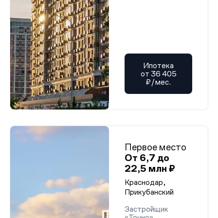
Ипотека
от 36 405
₽/мес.
Первое место
От 6,7 до
22,5 млн ₽
Краснодар,
Прикубанский
Застройщик
«Точно»