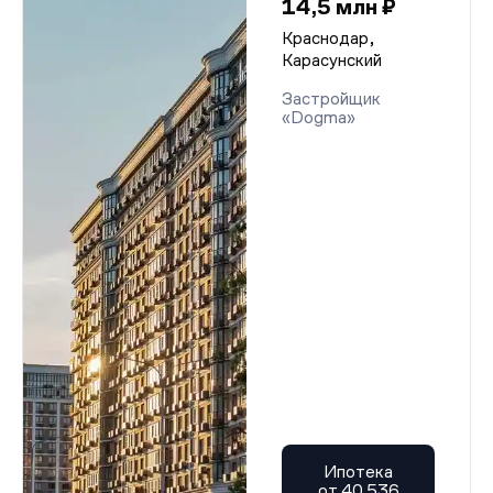
14,5 млн ₽
Краснодар,
Карасунский
Застройщик
«Dogma»
Ипотека
от 40 536