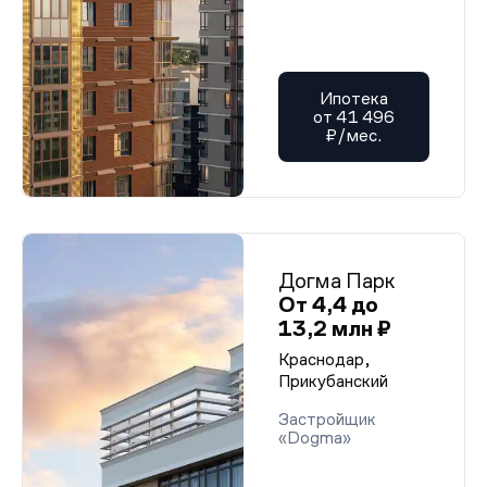
Ипотека
от 41 496
₽/мес.
Догма Парк
От 4,4 до
13,2 млн ₽
Краснодар,
Прикубанский
Застройщик
«Dogma»