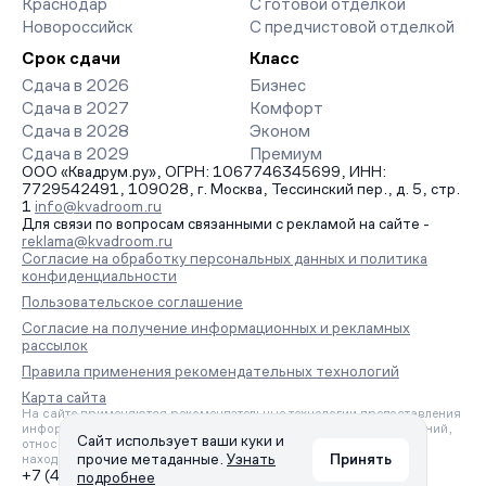
Краснодар
С готовой отделкой
Новороссийск
С предчистовой отделкой
Срок сдачи
Класс
Сдача в 2026
Бизнес
Сдача в 2027
Комфорт
Сдача в 2028
Эконом
Сдача в 2029
Премиум
ООО «Квадрум.ру», ОГРН: 1067746345699, ИНН:
7729542491, 109028, г. Москва, Тессинский пер., д. 5, стр.
1
info@kvadroom.ru
Для связи по вопросам связанными с рекламой на сайте -
reklama@kvadroom.ru
Согласие на обработку персональных данных и политика
конфиденциальности
Пользовательское соглашение
Согласие на получение информационных и рекламных
рассылок
Правила применения рекомендательных технологий
Карта сайта
На сайте применяются рекомендательные технологии предоставления
информации на основе сбора, систематизации и анализа сведений,
Сайт использует ваши куки и
относящихся к предпочтениям пользователей сети «Интернет»,
прочие метаданные.
Узнать
Принять
находящихся на территории Российской Федерации.
+7 (495) 157-88-80
подробнее