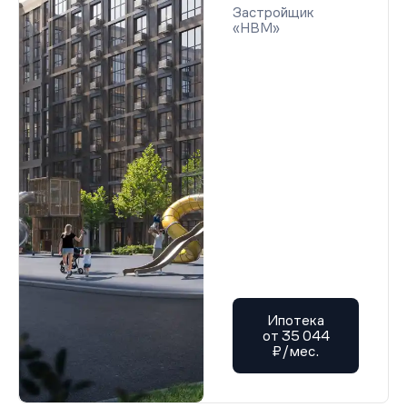
Застройщик
«НВМ»
Ипотека
от 35 044
₽/мес.