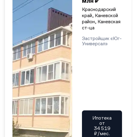
млн ₽
Краснодарский
край, Каневской
район, Каневская
ст-ца
Застройщик «Юг-
Универсал»
Ипотека
от
34 519
₽/мес.