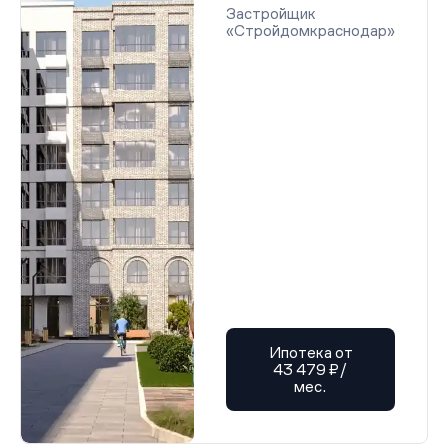
Застройщик
«Стройдомкраснодар»
Ипотека от
43 479 ₽/
мес.