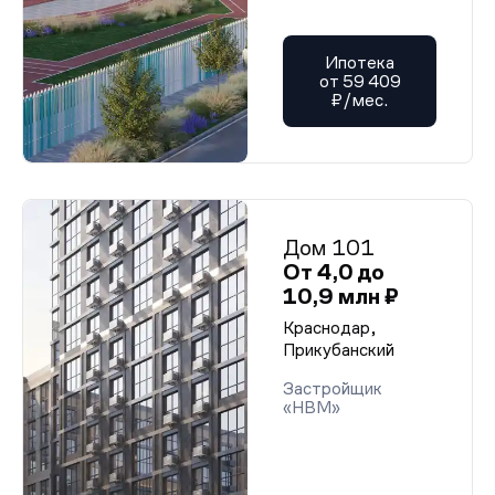
Ипотека
от 59 409
₽/мес.
Дом 101
От 4,0 до
10,9 млн ₽
Краснодар,
Прикубанский
Застройщик
«НВМ»