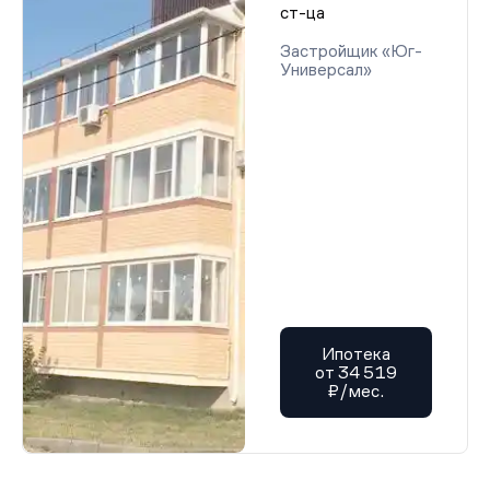
ст-ца
Застройщик «Юг-
Универсал»
Ипотека
от 34 519
₽/мес.