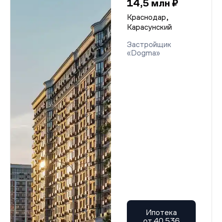
14,5 млн ₽
Краснодар,
Карасунский
Застройщик
«Dogma»
Ипотека
от 40 536