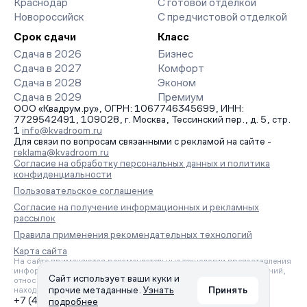
Краснодар
С готовой отделкой
Новороссийск
С предчистовой отделкой
Срок сдачи
Класс
Сдача в 2026
Бизнес
Сдача в 2027
Комфорт
Сдача в 2028
Эконом
Сдача в 2029
Премиум
ООО «Квадрум.ру», ОГРН: 1067746345699, ИНН:
7729542491, 109028, г. Москва, Тессинский пер., д. 5, стр.
1
info@kvadroom.ru
Для связи по вопросам связанными с рекламой на сайте -
reklama@kvadroom.ru
Согласие на обработку персональных данных и политика
конфиденциальности
Пользовательское соглашение
Согласие на получение информационных и рекламных
рассылок
Правила применения рекомендательных технологий
Карта сайта
На сайте применяются рекомендательные технологии предоставления
информации на основе сбора, систематизации и анализа сведений,
Сайт использует ваши куки и
относящихся к предпочтениям пользователей сети «Интернет»,
прочие метаданные.
Узнать
Принять
находящихся на территории Российской Федерации.
+7 (495) 157-88-80
подробнее