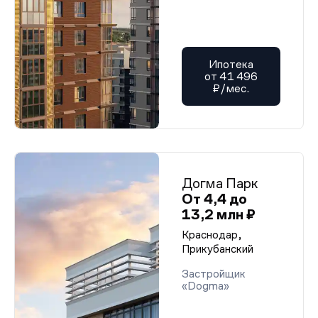
Ипотека
от 41 496
₽/мес.
Догма Парк
От 4,4 до
13,2 млн ₽
Краснодар,
Прикубанский
Застройщик
«Dogma»