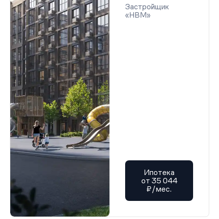
Застройщик
«НВМ»
Ипотека
от 35 044
₽/мес.