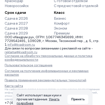
Краснодар
С готовой отделкой
Новороссийск
С предчистовой отделкой
Срок сдачи
Класс
Сдача в 2026
Бизнес
Сдача в 2027
Комфорт
Сдача в 2028
Эконом
Сдача в 2029
Премиум
ООО «Квадрум.ру», ОГРН: 1067746345699, ИНН:
7729542491, 109028, г. Москва, Тессинский пер., д. 5, стр.
1
info@kvadroom.ru
Для связи по вопросам связанными с рекламой на сайте -
reklama@kvadroom.ru
Согласие на обработку персональных данных и политика
конфиденциальности
Пользовательское соглашение
Согласие на получение информационных и рекламных
рассылок
Правила применения рекомендательных технологий
Карта сайта
На сайте применяются рекомендательные технологии предоставления
информации на основе сбора, систематизации и анализа сведений,
Сайт использует ваши куки и
относящихся к предпочтениям пользователей сети «Интернет»,
прочие метаданные.
Узнать
Принять
находящихся на территории Российской Федерации.
+7 (495) 157-88-80
подробнее