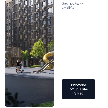
Застройщик
«НВМ»
Ипотека
от 35 044
₽/мес.