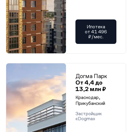
Ипотека
от 41 496
₽/мес.
Догма Парк
От 4,4 до
13,2 млн ₽
Краснодар,
Прикубанский
Застройщик
«Dogma»