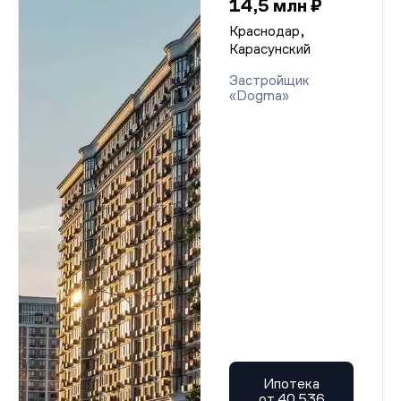
14,5 млн ₽
Краснодар,
Карасунский
Застройщик
«Dogma»
Ипотека
от 40 536