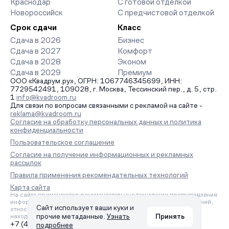
Краснодар
С готовой отделкой
Новороссийск
С предчистовой отделкой
Срок сдачи
Класс
Сдача в 2026
Бизнес
Сдача в 2027
Комфорт
Сдача в 2028
Эконом
Сдача в 2029
Премиум
ООО «Квадрум.ру», ОГРН: 1067746345699, ИНН:
7729542491, 109028, г. Москва, Тессинский пер., д. 5, стр.
1
info@kvadroom.ru
Для связи по вопросам связанными с рекламой на сайте -
reklama@kvadroom.ru
Согласие на обработку персональных данных и политика
конфиденциальности
Пользовательское соглашение
Согласие на получение информационных и рекламных
рассылок
Правила применения рекомендательных технологий
Карта сайта
На сайте применяются рекомендательные технологии предоставления
информации на основе сбора, систематизации и анализа сведений,
Сайт использует ваши куки и
относящихся к предпочтениям пользователей сети «Интернет»,
прочие метаданные.
Узнать
Принять
находящихся на территории Российской Федерации.
+7 (495) 157-88-80
подробнее