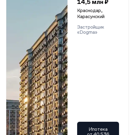
14,5 млн ₽
Краснодар,
Карасунский
Застройщик
«Dogma»
Ипотека
от 40 536