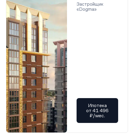
Застройщик
«Dogma»
Ипотека
от 41 496
₽/мес.