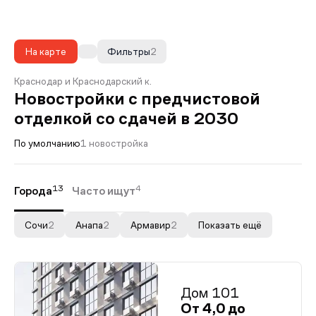
На карте
Фильтры
2
Краснодар и Краснодарский к.
Новостройки с предчистовой
отделкой со сдачей в 2030
По умолчанию
1 новостройка
13
4
Города
Часто ищут
Сочи
2
Анапа
2
Армавир
2
Показать ещё
Дом 101
От 4,0 до