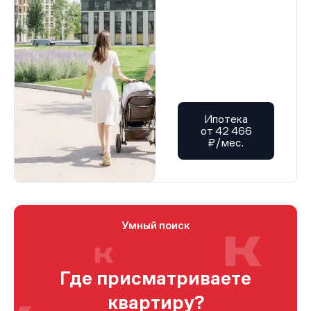
Ипотека
от 42 466
₽/мес.
Умный поиск
Где присматриваете
квартиру?