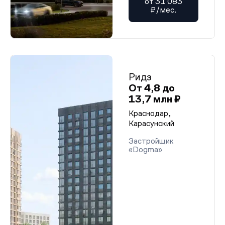
от 31 083
₽/мес.
Ридз
От 4,8 до
13,7 млн ₽
Краснодар,
Карасунский
Застройщик
«Dogma»