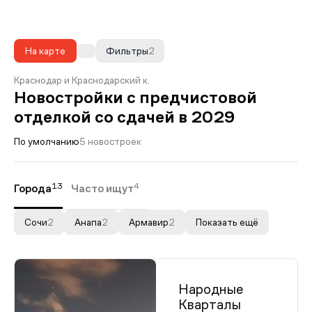
На карте
Фильтры
2
Краснодар и Краснодарский к.
Новостройки с предчистовой
отделкой со сдачей в 2029
По умолчанию
5 новостроек
13
4
Города
Часто ищут
Сочи
2
Анапа
2
Армавир
2
Показать ещё
Народные
Кварталы