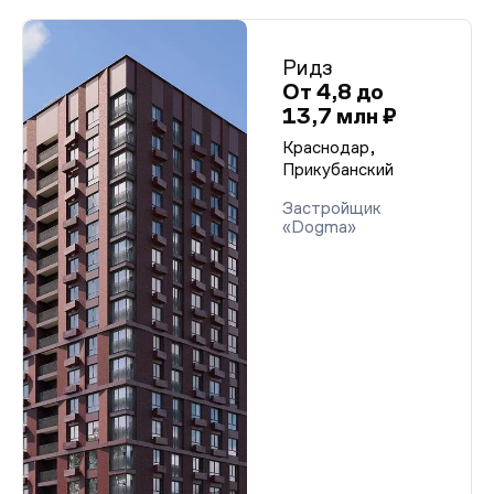
Ридз
От 4,8 до
13,7 млн ₽
Краснодар,
Прикубанский
Застройщик
«Dogma»