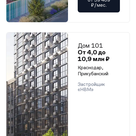
₽/мес.
Дом 101
От 4,0 до
10,9 млн ₽
Краснодар,
Прикубанский
Застройщик
«НВМ»