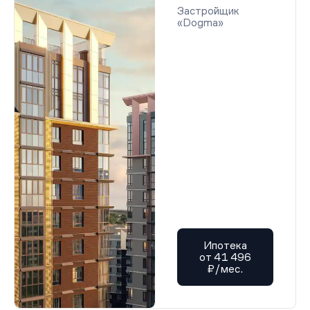
Застройщик
«Dogma»
Ипотека
от 41 496
₽/мес.