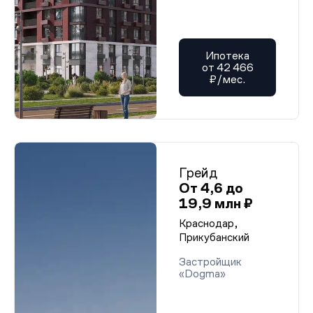
Ипотека
от 42 466
₽/мес.
Грейд
От 4,6 до
19,9 млн ₽
Краснодар,
Прикубанский
Застройщик
«Dogma»