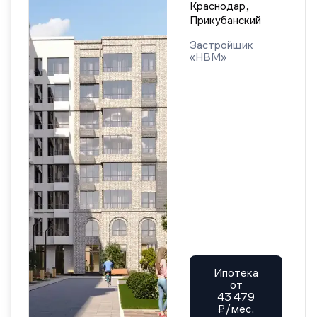
Краснодар,
Прикубанский
Застройщик
«НВМ»
Ипотека
от
43 479
₽/мес.