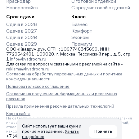
Краснодар
С готовой отделкой
Новороссийск
С предчистовой отделкой
Срок сдачи
Класс
Сдача в 2026
Бизнес
Сдача в 2027
Комфорт
Сдача в 2028
Эконом
Сдача в 2029
Премиум
ООО «Квадрум.ру», ОГРН: 1067746345699, ИНН:
7729542491, 109028, г. Москва, Тессинский пер., д. 5, стр.
1
info@kvadroom.ru
Для связи по вопросам связанными с рекламой на сайте -
reklama@kvadroom.ru
Согласие на обработку персональных данных и политика
конфиденциальности
Пользовательское соглашение
Согласие на получение информационных и рекламных
рассылок
Правила применения рекомендательных технологий
Карта сайта
На сайте применяются рекомендательные технологии предоставления
информации на основе сбора, систематизации и анализа сведений,
Сайт использует ваши куки и
относящихся к предпочтениям пользователей сети «Интернет»,
прочие метаданные.
Узнать
Принять
находящихся на территории Российской Федерации.
+7 (495) 157-88-80
подробнее