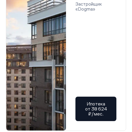
Застройщик
«Dogma»
Ипотека
от 38 624
₽/мес.