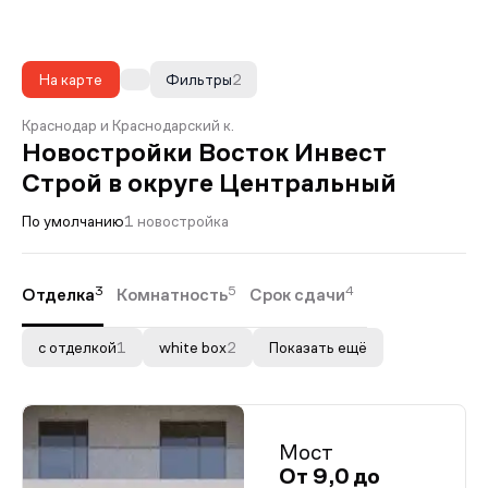
На карте
Фильтры
2
Краснодар и Краснодарский к.
Новостройки Восток Инвест
Строй в округе Центральный
По умолчанию
1 новостройка
3
5
4
Отделка
Комнатность
Срок сдачи
с отделкой
1
white box
2
Показать ещё
Мост
От 9,0 до