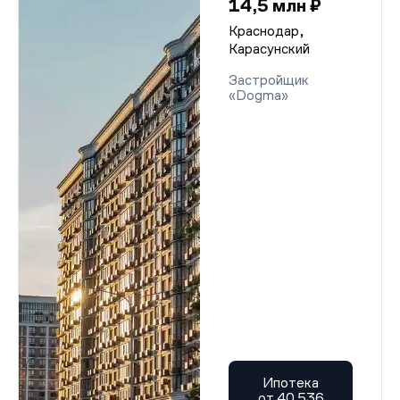
14,5 млн ₽
Краснодар,
Карасунский
Застройщик
«Dogma»
Ипотека
от 40 536