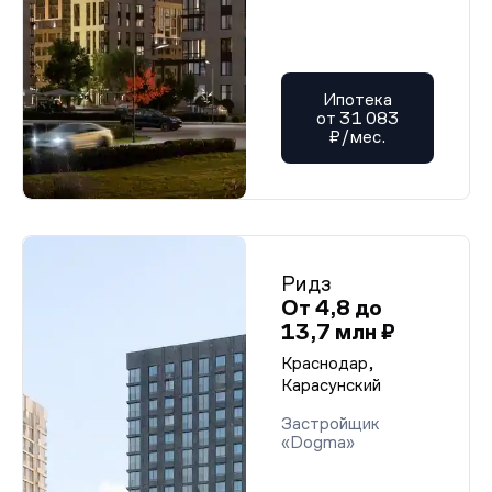
Ипотека
от 31 083
₽/мес.
Ридз
От 4,8 до
13,7 млн ₽
Краснодар,
Карасунский
Застройщик
«Dogma»