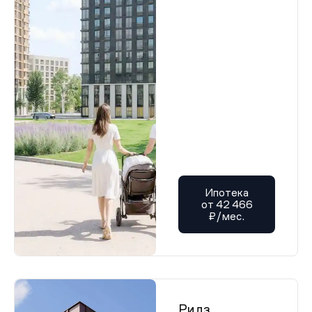
Ипотека
от 42 466
₽/мес.
Ридз