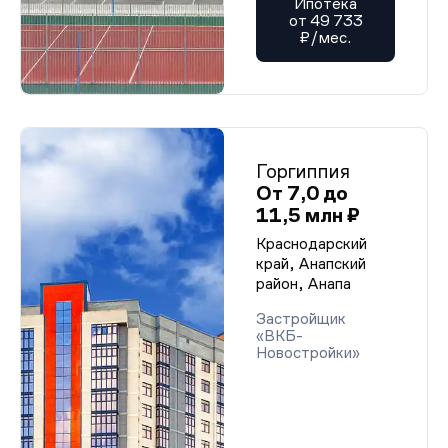
Ипотека
от 49 733
₽/мес.
Горгиппия
От 7,0 до
11,5 млн ₽
Краснодарский
край, Анапский
район, Анапа
Застройщик
«ВКБ-
Новостройки»