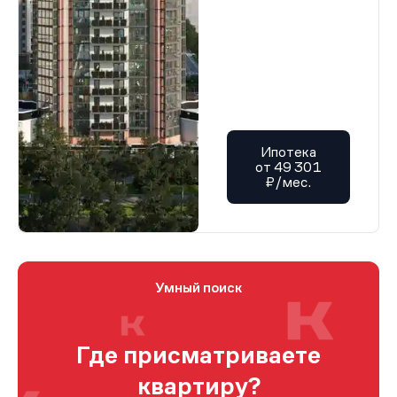
Ипотека
от 49 301
₽/мес.
Умный поиск
Где присматриваете
квартиру?