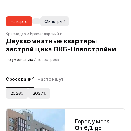
На карте
Фильтры
2
Краснодар и Краснодарский к.
Двухкомнатные квартиры
застройщика ВКБ-Новостройки
По умолчанию
7 новостроек
2
1
Срок сдачи
Часто ищут
2026
2
2027
1
Город у моря
От 6,1 до