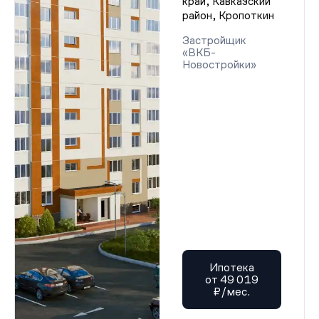
край, Кавказский
район, Кропоткин
Застройщик
«ВКБ-
Новостройки»
Ипотека
от 49 019
₽/мес.