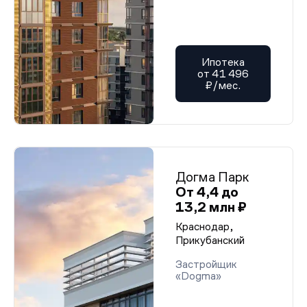
Ипотека
от 41 496
₽/мес.
Догма Парк
От 4,4 до
13,2 млн ₽
Краснодар,
Прикубанский
Застройщик
«Dogma»