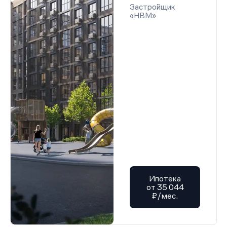
Застройщик
«НВМ»
Ипотека
от 35 044
₽/мес.