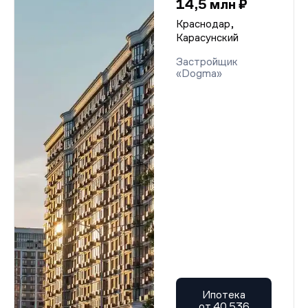
14,5 млн ₽
Краснодар,
Карасунский
Застройщик
«Dogma»
Ипотека
от 40 536