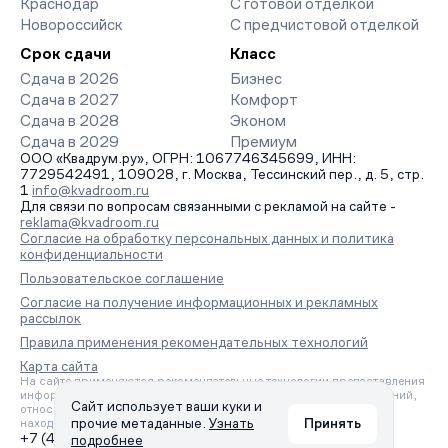
Краснодар
С готовой отделкой
Новороссийск
С предчистовой отделкой
Срок сдачи
Класс
Сдача в 2026
Бизнес
Сдача в 2027
Комфорт
Сдача в 2028
Эконом
Сдача в 2029
Премиум
ООО «Квадрум.ру», ОГРН: 1067746345699, ИНН:
7729542491, 109028, г. Москва, Тессинский пер., д. 5, стр.
1
info@kvadroom.ru
Для связи по вопросам связанными с рекламой на сайте -
reklama@kvadroom.ru
Согласие на обработку персональных данных и политика
конфиденциальности
Пользовательское соглашение
Согласие на получение информационных и рекламных
рассылок
Правила применения рекомендательных технологий
Карта сайта
На сайте применяются рекомендательные технологии предоставления
информации на основе сбора, систематизации и анализа сведений,
Сайт использует ваши куки и
относящихся к предпочтениям пользователей сети «Интернет»,
прочие метаданные.
Узнать
Принять
находящихся на территории Российской Федерации.
+7 (495) 157-88-80
подробнее