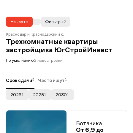
На карте
Фильтры
2
Краснодар и Краснодарский к.
Трехкомнатные квартиры
застройщика ЮгСтройИнвест
По умолчанию
2 новостройки
3
1
Срок сдачи
Часто ищут
2026
1
2028
1
2030
1
Ботаника
От 6,9 до