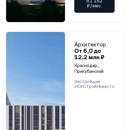
61 152
₽/мес.
Архитектор
От 6,0 до
12,2 млн ₽
Краснодар,
Прикубанский
Застройщик
«ЮгСтройИнвест»