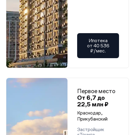
Ипотека
от 40 536
₽/мес.
Первое место
От 6,7 до
22,5 млн ₽
Краснодар,
Прикубанский
Застройщик
«Точно»