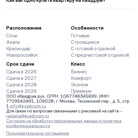
Как выгодно купить квартиру на Квадрум?
4 906 руб. ниже прошлого месяца.
премиум-класса. На страницах ЖК доступны отзывы жильцов
о качестве строительства, интерактивный генплан корпусов,
Мы работаем без наценок по официальным ценам
сроки сдачи, особенности благоустройства дворов и
девелоперов, включая закрытые старты продаж и скидки.
паркингов. База обновляется напрямую от застройщиков.
Наш эксперт бесплатно подберет ЖК под ваш бюджет,
организует просмотр и поможет одобрить ипотеку по
Расположение
Особенности
минимальной ставке. Чтобы зафиксировать цену, оставьте
Сочи
Готовые
заявку на обратный звонок.
Анапа
Строящиеся
Краснодар
С готовой отделкой
Новороссийск
С предчистовой отделкой
Срок сдачи
Класс
Сдача в 2026
Бизнес
Сдача в 2027
Комфорт
Сдача в 2028
Эконом
Сдача в 2029
Премиум
ООО «Квадрум.ру», ОГРН: 1067746345699, ИНН:
7729542491, 109028, г. Москва, Тессинский пер., д. 5, стр.
1
info@kvadroom.ru
Для связи по вопросам связанными с рекламой на сайте -
reklama@kvadroom.ru
Согласие на обработку персональных данных и политика
конфиденциальности
Пользовательское соглашение