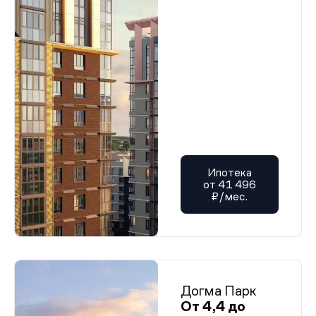
Ипотека
от 41 496
₽/мес.
Догма Парк
От 4,4 до