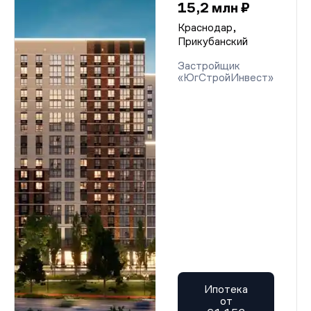
15,2 млн ₽
Краснодар,
Прикубанский
Застройщик
«ЮгСтройИнвест»
Ипотека
от