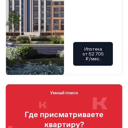
Ипотека
от 52 705
₽/мес.
Умный поиск
Где присматриваете
квартиру?