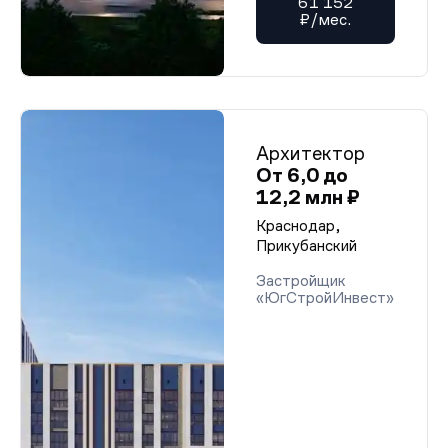
61 152
₽/мес.
Архитектор
От 6,0 до
12,2 млн ₽
Краснодар,
Прикубанский
Застройщик
«ЮгСтройИнвест»