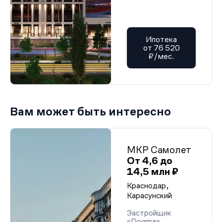
Ипотека
от 76 520
₽/мес.
Вам может быть интересно
МКР Самолет
От 4,6 до
14,5 млн ₽
Краснодар,
Карасунский
Застройщик
«Dogma»