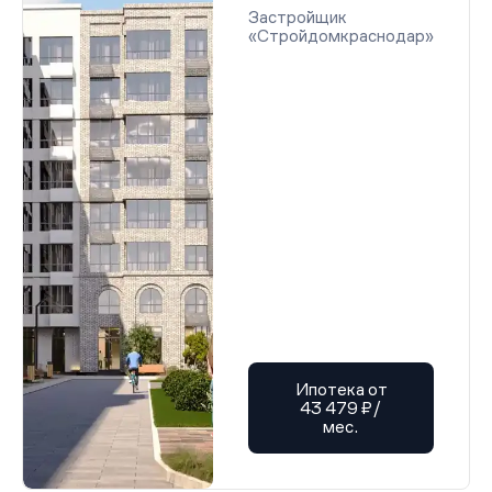
Застройщик
«Стройдомкраснодар»
Ипотека от
43 479 ₽/
мес.