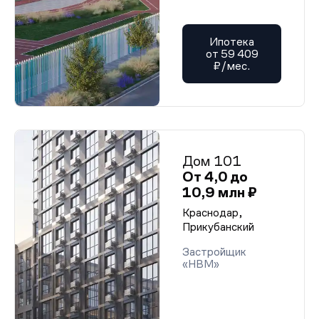
Ипотека
от 59 409
₽/мес.
Дом 101
От 4,0 до
10,9 млн ₽
Краснодар,
Прикубанский
Застройщик
«НВМ»