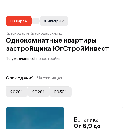
На карте
Фильтры
2
Краснодар и Краснодарский к.
Однокомнатные квартиры
застройщика ЮгСтройИнвест
По умолчанию
3 новостройки
3
1
Срок сдачи
Часто ищут
2026
1
2028
1
2030
1
Ботаника
От 6,9 до