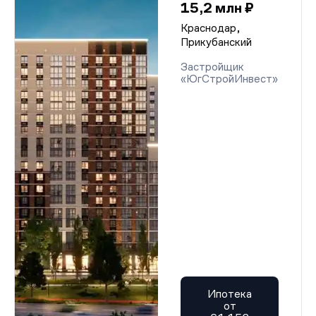
15,2 млн ₽
Краснодар,
Прикубанский
Застройщик
«ЮгСтройИнвест»
Ипотека
от