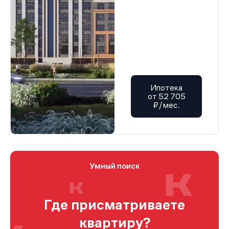
Ипотека
от 52 705
₽/мес.
Умный поиск
Где присматриваете
квартиру?