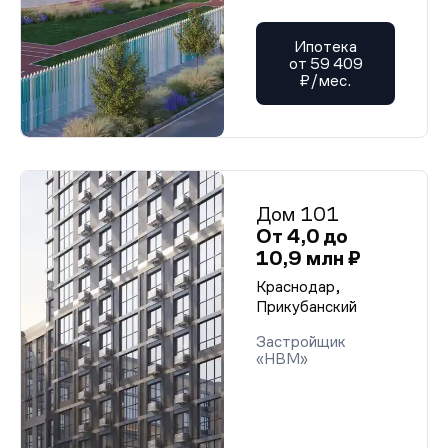
Ипотека
от 59 409
₽/мес.
Дом 101
От 4,0 до
10,9 млн ₽
Краснодар,
Прикубанский
Застройщик
«НВМ»