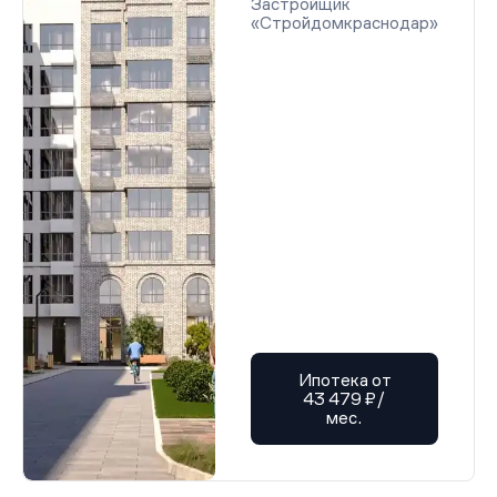
Застройщик
«Стройдомкраснодар»
Ипотека от
43 479 ₽/
мес.