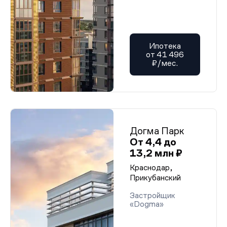
Ипотека
от 41 496
₽/мес.
Догма Парк
От 4,4 до
13,2 млн ₽
Краснодар,
Прикубанский
Застройщик
«Dogma»