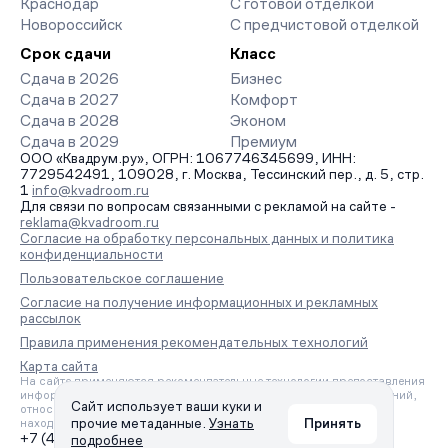
Краснодар
С готовой отделкой
Новороссийск
С предчистовой отделкой
Срок сдачи
Класс
Сдача в 2026
Бизнес
Сдача в 2027
Комфорт
Сдача в 2028
Эконом
Сдача в 2029
Премиум
ООО «Квадрум.ру», ОГРН: 1067746345699, ИНН:
7729542491, 109028, г. Москва, Тессинский пер., д. 5, стр.
1
info@kvadroom.ru
Для связи по вопросам связанными с рекламой на сайте -
reklama@kvadroom.ru
Согласие на обработку персональных данных и политика
конфиденциальности
Пользовательское соглашение
Согласие на получение информационных и рекламных
рассылок
Правила применения рекомендательных технологий
Карта сайта
На сайте применяются рекомендательные технологии предоставления
информации на основе сбора, систематизации и анализа сведений,
Сайт использует ваши куки и
относящихся к предпочтениям пользователей сети «Интернет»,
прочие метаданные.
Узнать
Принять
находящихся на территории Российской Федерации.
+7 (495) 157-88-80
подробнее