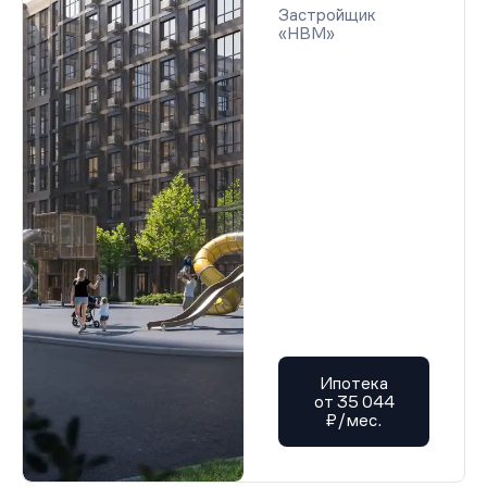
Застройщик
«НВМ»
Ипотека
от 35 044
₽/мес.