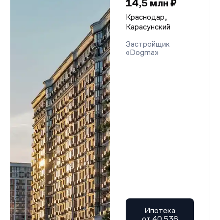
14,5 млн ₽
Краснодар,
Карасунский
Застройщик
«Dogma»
Ипотека
от 40 536