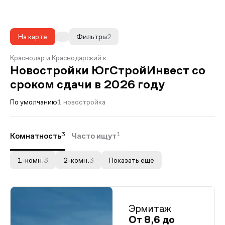
На карте
Фильтры
2
Краснодар и Краснодарский к.
Новостройки ЮгСтройИнвест со
сроком сдачи в 2026 году
По умолчанию
1 новостройка
3
1
Комнатность
Часто ищут
1-комн.
3
2-комн.
3
Показать ещё
Эрмитаж
От 8,6 до