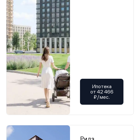
Ипотека
от 42 466
₽/мес.
Ридз