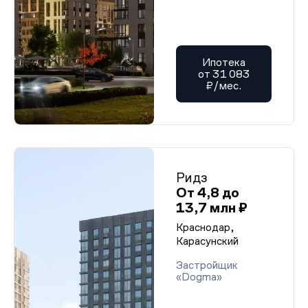
Ипотека
от 31 083
₽/мес.
Ридз
От 4,8 до
13,7 млн ₽
Краснодар,
Карасунский
Застройщик
«Dogma»