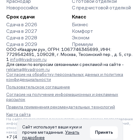
Краснодар
С готовой отделкой
Новороссийск
С предчистовой отделкой
Срок сдачи
Класс
Сдача в 2026
Бизнес
Сдача в 2027
Комфорт
Сдача в 2028
Эконом
Сдача в 2029
Премиум
ООО «Квадрум.ру», ОГРН: 1067746345699, ИНН:
7729542491, 109028, г. Москва, Тессинский пер., д. 5, стр.
1
info@kvadroom.ru
Для связи по вопросам связанными с рекламой на сайте -
reklama@kvadroom.ru
Согласие на обработку персональных данных и политика
конфиденциальности
Пользовательское соглашение
Согласие на получение информационных и рекламных
рассылок
Правила применения рекомендательных технологий
Карта сайта
На сайте применяются рекомендательные технологии предоставления
информации на основе сбора, систематизации и анализа сведений,
Сайт использует ваши куки и
относящихся к предпочтениям пользователей сети «Интернет»,
прочие метаданные.
Узнать
Принять
находящихся на территории Российской Федерации.
+7 (495) 157-88-80
подробнее