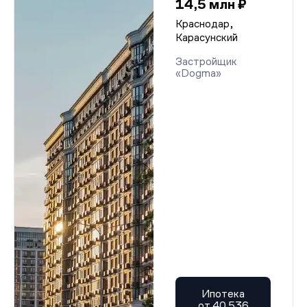
14,5 млн ₽
Краснодар,
Карасунский
Застройщик
«Dogma»
Ипотека
от 40 536