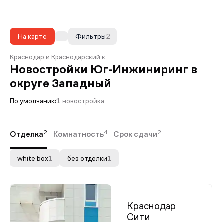
На карте
Фильтры
2
Краснодар и Краснодарский к.
Новостройки Юг-Инжиниринг в
округе Западный
По умолчанию
1 новостройка
2
4
2
Отделка
Комнатность
Срок сдачи
white box
1
без отделки
1
Краснодар
Сити