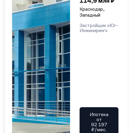
114,9 млн ₽
Краснодар,
Западный
Застройщик «Юг-
Инжиниринг»
Ипотека
от
92 197
₽/мес.