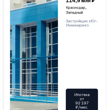
114,9 млн ₽
Краснодар,
Западный
Застройщик «Юг-
Инжиниринг»
Ипотека
от
92 197
₽/мес.