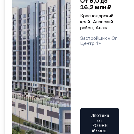
От 8,0 до
16,2 млн ₽
Краснодарский
край, Анапский
район, Анапа
Застройщик «Юг
Центр 4»
Ипотека
от
70 986
₽/мес.