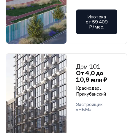
Ипотека
от 59 409
₽/мес.
Дом 101
От 4,0 до
10,9 млн ₽
Краснодар,
Прикубанский
Застройщик
«НВМ»