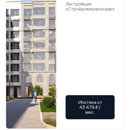
Застройщик
«Стройдомкраснодар»
Ипотека от
43 479 ₽/
мес.