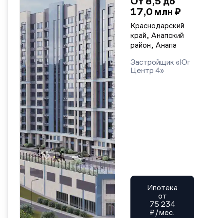
От 8,5 до
17,0 млн ₽
Краснодарский
край, Анапский
район, Анапа
Застройщик «Юг
Центр 4»
Ипотека
от
75 234
₽/мес.