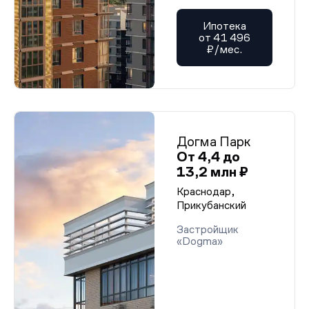
Ипотека
от 41 496
₽/мес.
Догма Парк
От 4,4 до
13,2 млн ₽
Краснодар,
Прикубанский
Застройщик
«Dogma»