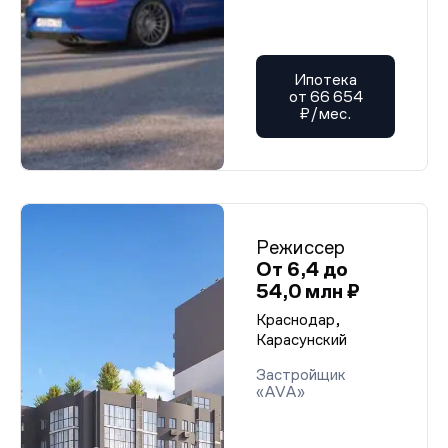
Ипотека
от 66 654
₽/мес.
Режиссер
От 6,4 до
54,0 млн ₽
Краснодар,
Карасунский
Застройщик
«AVA»