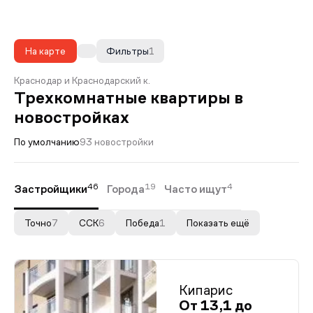
На карте
Фильтры
1
Краснодар и Краснодарский к.
Трехкомнатные квартиры в
новостройках
По умолчанию
93 новостройки
46
19
4
Застройщики
Города
Часто ищут
Точно
7
ССК
6
Победа
1
Показать ещё
Кипарис
От 13,1 до