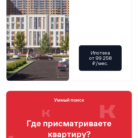
Ипотека
от 99 258
₽/мес.
Умный поиск
Где присматриваете
квартиру?