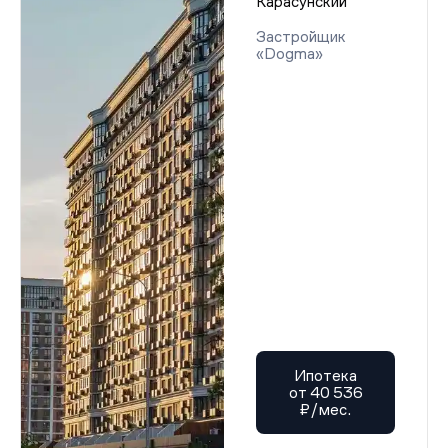
Карасунский
Застройщик
«Dogma»
Ипотека
от 40 536
₽/мес.