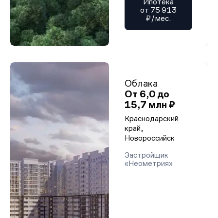
Ипотека
от 75 913
₽/мес.
Облака
От 6,0 до
15,7 млн ₽
Краснодарский
край,
Новороссийск
Застройщик
«Неометрия»