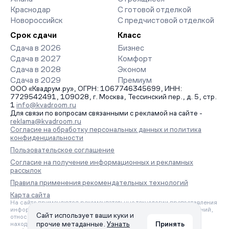
Краснодар
С готовой отделкой
Новороссийск
С предчистовой отделкой
Срок сдачи
Класс
Сдача в 2026
Бизнес
Сдача в 2027
Комфорт
Сдача в 2028
Эконом
Сдача в 2029
Премиум
ООО «Квадрум.ру», ОГРН: 1067746345699, ИНН:
7729542491, 109028, г. Москва, Тессинский пер., д. 5, стр.
1
info@kvadroom.ru
Для связи по вопросам связанными с рекламой на сайте -
reklama@kvadroom.ru
Согласие на обработку персональных данных и политика
конфиденциальности
Пользовательское соглашение
Согласие на получение информационных и рекламных
рассылок
Правила применения рекомендательных технологий
Карта сайта
На сайте применяются рекомендательные технологии предоставления
информации на основе сбора, систематизации и анализа сведений,
Сайт использует ваши куки и
относящихся к предпочтениям пользователей сети «Интернет»,
прочие метаданные.
Узнать
Принять
находящихся на территории Российской Федерации.