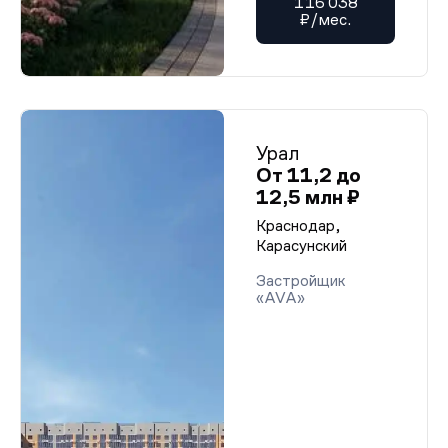
116 038
₽/мес.
Урал
От 11,2 до
12,5 млн ₽
Краснодар,
Карасунский
Застройщик
«AVA»