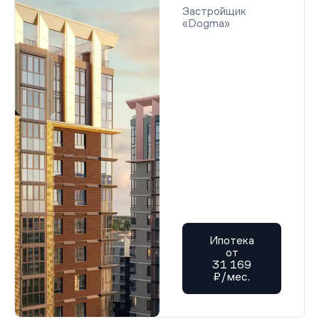
Застройщик
«Dogma»
Ипотека
от
31 169
₽/мес.