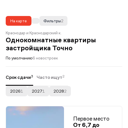
На карте
Фильтры
2
Краснодар и Краснодарский к.
Однокомнатные квартиры
застройщика Точно
По умолчанию
6 новостроек
3
2
Срок сдачи
Часто ищут
2026
1
2027
1
2028
2
Первое место
От 6,7 до