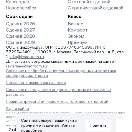
Краснодар
С готовой отделкой
Новороссийск
С предчистовой отделкой
Срок сдачи
Класс
Сдача в 2026
Бизнес
Сдача в 2027
Комфорт
Сдача в 2028
Эконом
Сдача в 2029
Премиум
ООО «Квадрум.ру», ОГРН: 1067746345699, ИНН:
7729542491, 109028, г. Москва, Тессинский пер., д. 5, стр.
1
info@kvadroom.ru
Для связи по вопросам связанными с рекламой на сайте -
reklama@kvadroom.ru
Согласие на обработку персональных данных и политика
конфиденциальности
Пользовательское соглашение
Согласие на получение информационных и рекламных
рассылок
Правила применения рекомендательных технологий
Карта сайта
На сайте применяются рекомендательные технологии предоставления
информации на основе сбора, систематизации и анализа сведений,
Сайт использует ваши куки и
относящихся к предпочтениям пользователей сети «Интернет»,
прочие метаданные.
Узнать
Принять
находящихся на территории Российской Федерации.
+7 (495) 157-88-80
подробнее