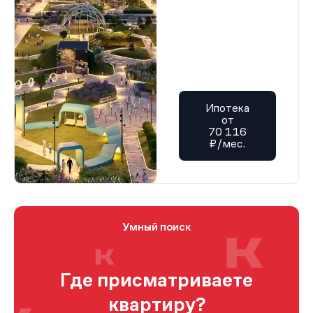
Ипотека
от
70 116
₽/мес.
Умный поиск
Где присматриваете
квартиру?