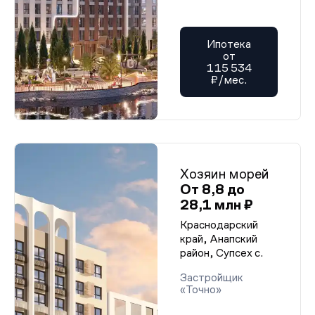
Ипотека
от
115 534
₽/мес.
Хозяин морей
От 8,8 до
28,1 млн ₽
Краснодарский
край, Анапский
район, Супсех с.
Застройщик
«Точно»