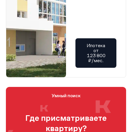
Ипотека
от
123 800
₽/мес.
Умный поиск
Где присматриваете
квартиру?