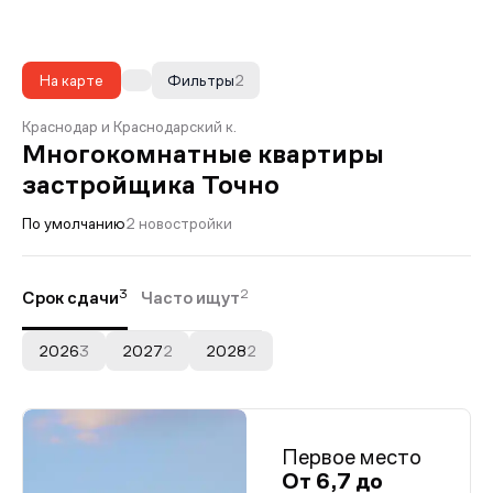
На карте
Фильтры
2
Краснодар и Краснодарский к.
Многокомнатные квартиры
застройщика Точно
По умолчанию
2 новостройки
3
2
Срок сдачи
Часто ищут
2026
3
2027
2
2028
2
Первое место
От 6,7 до