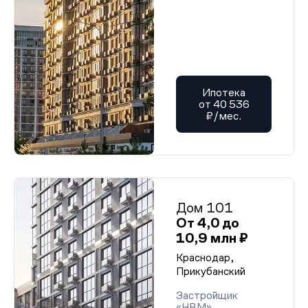
Ипотека
от 40 536
₽/мес.
Дом 101
От 4,0 до
10,9 млн ₽
Краснодар,
Прикубанский
Застройщик
«НВМ»