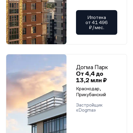
Ипотека
от 41 496
₽/мес.
Догма Парк
От 4,4 до
13,2 млн ₽
Краснодар,
Прикубанский
Застройщик
«Dogma»