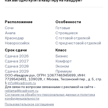
Как выгодно купить квартиру на Квадрум?
страницах ЖК доступны отзывы жильцов о качестве
строительства, интерактивный генплан корпусов, сроки
Мы работаем без наценок по официальным ценам
сдачи, особенности благоустройства дворов и паркингов.
девелоперов, включая закрытые старты продаж и скидки.
База обновляется напрямую от застройщиков.
Наш эксперт бесплатно подберет ЖК под ваш бюджет,
организует просмотр и поможет одобрить ипотеку по
Расположение
Особенности
минимальной ставке. Чтобы зафиксировать цену, оставьте
Сочи
Готовые
заявку на обратный звонок.
Анапа
Строящиеся
Краснодар
С готовой отделкой
Новороссийск
С предчистовой отделкой
Срок сдачи
Класс
Сдача в 2026
Бизнес
Сдача в 2027
Комфорт
Сдача в 2028
Эконом
Сдача в 2029
Премиум
ООО «Квадрум.ру», ОГРН: 1067746345699, ИНН:
7729542491, 109028, г. Москва, Тессинский пер., д. 5, стр.
1
info@kvadroom.ru
Для связи по вопросам связанными с рекламой на сайте -
reklama@kvadroom.ru
Согласие на обработку персональных данных и политика
конфиденциальности
Пользовательское соглашение