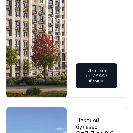
Ипотека
от 77 447
₽/мес.
Цветной
бульвар