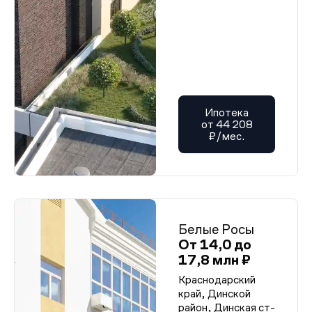
Ипотека
от 44 208
₽/мес.
Белые Росы
От 14,0 до
17,8 млн ₽
Краснодарский
край, Динской
район, Динская ст-