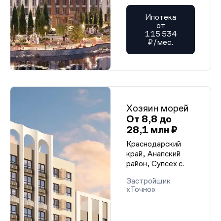
Ипотека
от
115 534
₽/мес.
Хозяин морей
От 8,8 до
28,1 млн ₽
Краснодарский
край, Анапский
район, Супсех с.
Застройщик
«Точно»