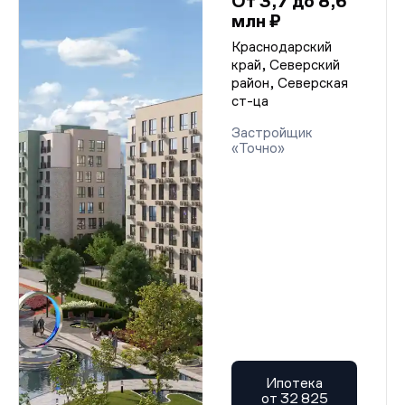
От 3,7 до 8,6
млн ₽
Краснодарский
край, Северский
район, Северская
ст-ца
Застройщик
«Точно»
Ипотека
от 32 825