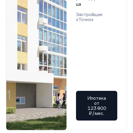
ца
Застройщик
«Точно»
Ипотека
от
123 800
₽/мес.