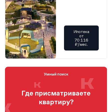
Ипотека
от
70 116
₽/мес.
Умный поиск
Где присматриваете
квартиру?