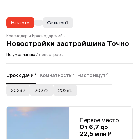
На карте
Фильтры
1
Краснодар и Краснодарский к.
Новостройки застройщика Точно
По умолчанию
7 новостроек
3
5
2
Срок сдачи
Комнатность
Часто ищут
2026
2
2027
2
2028
1
Первое место
От 6,7 до
22,5 млн ₽