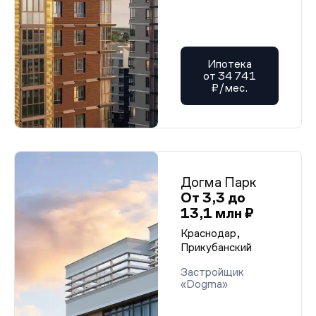
Ипотека
от 34 741
₽/мес.
Догма Парк
От 3,3 до
13,1 млн ₽
Краснодар,
Прикубанский
Застройщик
«Dogma»