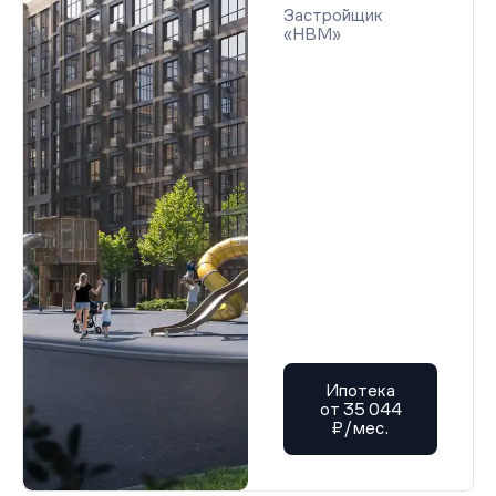
Застройщик
«НВМ»
Ипотека
от 35 044
₽/мес.