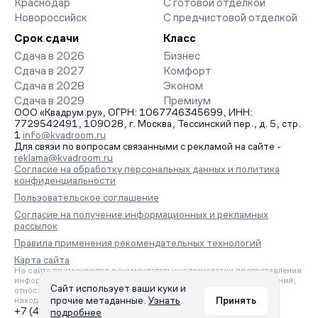
Краснодар
С готовой отделкой
Новороссийск
С предчистовой отделкой
Срок сдачи
Класс
Сдача в 2026
Бизнес
Сдача в 2027
Комфорт
Сдача в 2028
Эконом
Сдача в 2029
Премиум
ООО «Квадрум.ру», ОГРН: 1067746345699, ИНН:
7729542491, 109028, г. Москва, Тессинский пер., д. 5, стр.
1
info@kvadroom.ru
Для связи по вопросам связанными с рекламой на сайте -
reklama@kvadroom.ru
Согласие на обработку персональных данных и политика
конфиденциальности
Пользовательское соглашение
Согласие на получение информационных и рекламных
рассылок
Правила применения рекомендательных технологий
Карта сайта
На сайте применяются рекомендательные технологии предоставления
информации на основе сбора, систематизации и анализа сведений,
Сайт использует ваши куки и
относящихся к предпочтениям пользователей сети «Интернет»,
прочие метаданные.
Узнать
Принять
находящихся на территории Российской Федерации.
+7 (495) 157-88-80
подробнее