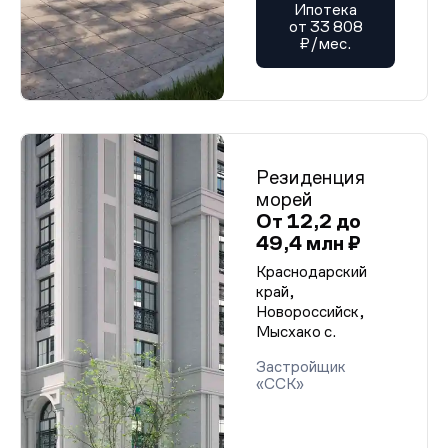
Ипотека
от 33 808
₽/мес.
Резиденция
морей
От 12,2 до
49,4 млн ₽
Краснодарский
край,
Новороссийск,
Мысхако с.
Застройщик
«ССК»