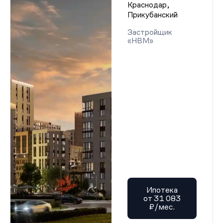
Краснодар,
Прикубанский
Застройщик
«НВМ»
Ипотека
от 31 083
₽/мес.