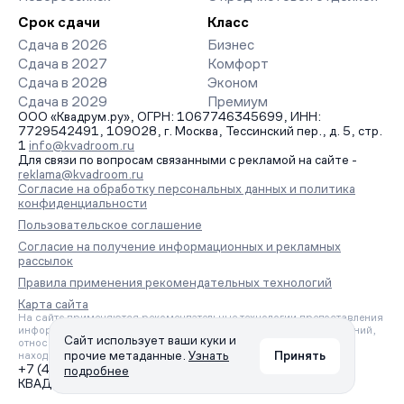
Срок сдачи
Класс
Сдача в 2026
Бизнес
Сдача в 2027
Комфорт
Сдача в 2028
Эконом
Сдача в 2029
Премиум
ООО «Квадрум.ру», ОГРН: 1067746345699, ИНН:
7729542491, 109028, г. Москва, Тессинский пер., д. 5, стр.
1
info@kvadroom.ru
Для связи по вопросам связанными с рекламой на сайте -
reklama@kvadroom.ru
Согласие на обработку персональных данных и политика
конфиденциальности
Пользовательское соглашение
Согласие на получение информационных и рекламных
рассылок
Правила применения рекомендательных технологий
Карта сайта
На сайте применяются рекомендательные технологии предоставления
информации на основе сбора, систематизации и анализа сведений,
Сайт использует ваши куки и
относящихся к предпочтениям пользователей сети «Интернет»,
прочие метаданные.
Узнать
Принять
находящихся на территории Российской Федерации.
+7 (495) 157-88-80
подробнее
КВАДРУМ © 2006 – 2026. Все права защищены.