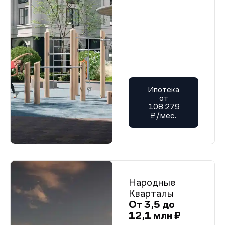
Ипотека
от
108 279
₽/мес.
Народные
Кварталы
От 3,5 до
12,1 млн ₽