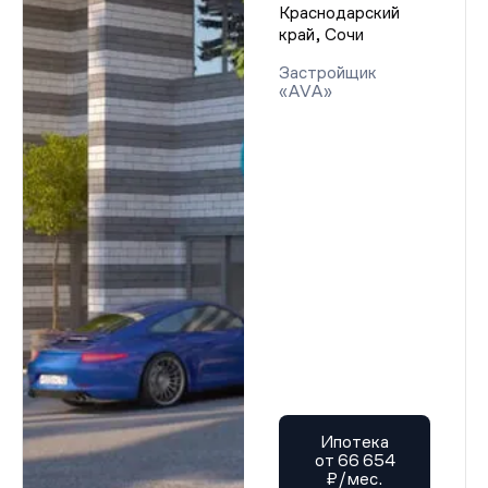
Краснодарский
край, Сочи
Застройщик
«AVA»
Ипотека
от 66 654
₽/мес.