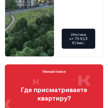
Ипотека
от 75 913
₽/мес.
Умный поиск
Где присматриваете
квартиру?