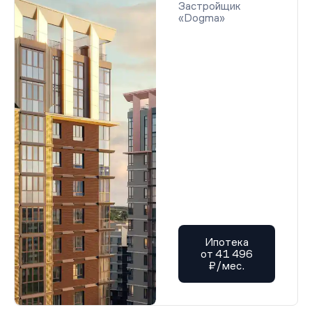
Застройщик
«Dogma»
Ипотека
от 41 496
₽/мес.