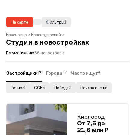
На карте
Фильтры
1
Краснодар и Краснодарский к.
Студии в новостройках
По умолчанию
66 новостроек
28
17
4
Застройщики
Города
Часто ищут
Точно
3
ССК
5
Победа
2
Показать ещё
Кислород
От 7,5 до
21,6 млн ₽