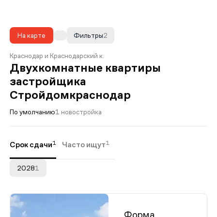
На карте
Фильтры
2
Краснодар и Краснодарский к.
Двухкомнатные квартиры
застройщика
Стройдомкраснодар
По умолчанию
1 новостройка
1
1
Срок сдачи
Часто ищут
2028
1
Форма