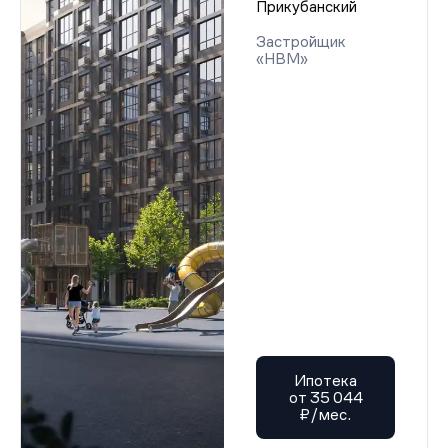
Прикубанский
Застройщик
«НВМ»
Ипотека
от 35 044
₽/мес.