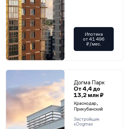
Ипотека
от 41 496
₽/мес.
Догма Парк
От 4,4 до
13,2 млн ₽
Краснодар,
Прикубанский
Застройщик
«Dogma»