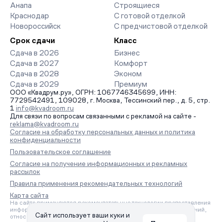
Анапа
Строящиеся
Краснодар
С готовой отделкой
Новороссийск
С предчистовой отделкой
Срок сдачи
Класс
Сдача в 2026
Бизнес
Сдача в 2027
Комфорт
Сдача в 2028
Эконом
Сдача в 2029
Премиум
ООО «Квадрум.ру», ОГРН: 1067746345699, ИНН:
7729542491, 109028, г. Москва, Тессинский пер., д. 5, стр.
1
info@kvadroom.ru
Для связи по вопросам связанными с рекламой на сайте -
reklama@kvadroom.ru
Согласие на обработку персональных данных и политика
конфиденциальности
Пользовательское соглашение
Согласие на получение информационных и рекламных
рассылок
Правила применения рекомендательных технологий
Карта сайта
На сайте применяются рекомендательные технологии предоставления
информации на основе сбора, систематизации и анализа сведений,
Сайт использует ваши куки и
относящихся к предпочтениям пользователей сети «Интернет»,