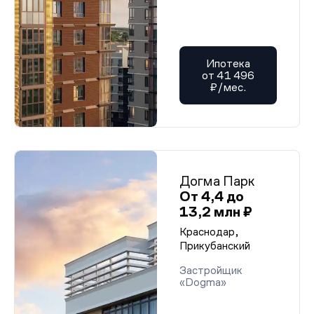
Ипотека
от 41 496
₽/мес.
Догма Парк
От 4,4 до
13,2 млн ₽
Краснодар,
Прикубанский
Застройщик
«Dogma»