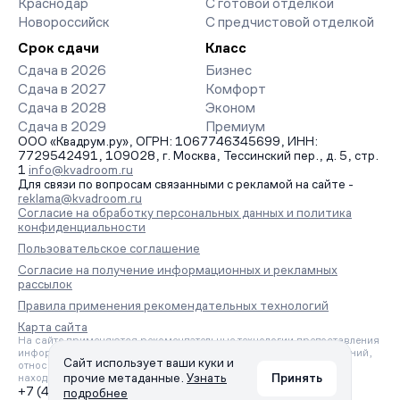
Краснодар
С готовой отделкой
Новороссийск
С предчистовой отделкой
Срок сдачи
Класс
Сдача в 2026
Бизнес
Сдача в 2027
Комфорт
Сдача в 2028
Эконом
Сдача в 2029
Премиум
ООО «Квадрум.ру», ОГРН: 1067746345699, ИНН:
7729542491, 109028, г. Москва, Тессинский пер., д. 5, стр.
1
info@kvadroom.ru
Для связи по вопросам связанными с рекламой на сайте -
reklama@kvadroom.ru
Согласие на обработку персональных данных и политика
конфиденциальности
Пользовательское соглашение
Согласие на получение информационных и рекламных
рассылок
Правила применения рекомендательных технологий
Карта сайта
На сайте применяются рекомендательные технологии предоставления
информации на основе сбора, систематизации и анализа сведений,
Сайт использует ваши куки и
относящихся к предпочтениям пользователей сети «Интернет»,
прочие метаданные.
Узнать
Принять
находящихся на территории Российской Федерации.
+7 (495) 157-88-80
подробнее