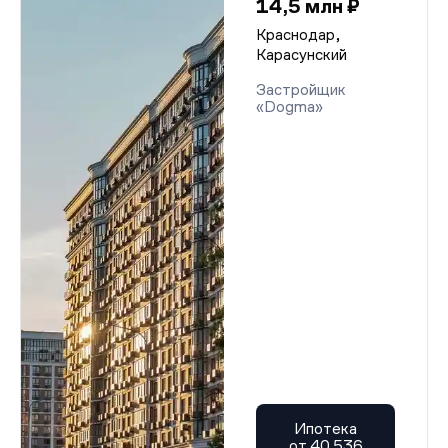
14,5 млн ₽
Краснодар,
Карасунский
Застройщик
«Dogma»
Ипотека
от 40 536