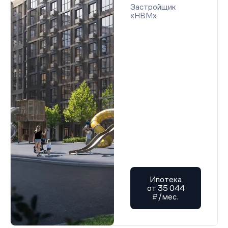
Застройщик
«НВМ»
Ипотека
от 35 044
₽/мес.