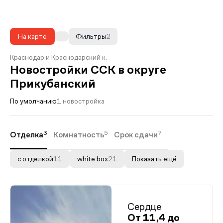
На карте
Фильтры
2
Краснодар и Краснодарский к.
Новостройки ССК в округе
Прикубанский
По умолчанию
1 новостройка
3
5
7
Отделка
Комнатность
Срок сдачи
с отделкой
11
white box
21
Показать ещё
Сердце
От 11,4 до