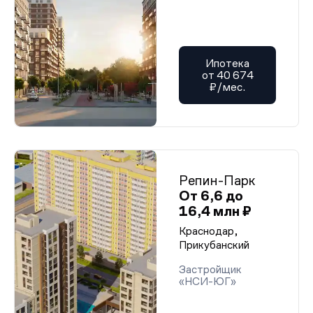
Ипотека
от 40 674
₽/мес.
Репин-Парк
От 6,6 до
16,4 млн ₽
Краснодар,
Прикубанский
Застройщик
«НСИ-ЮГ»