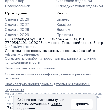
Краснодар
С готовой отделкой
Новороссийск
С предчистовой отделкой
Срок сдачи
Класс
Сдача в 2026
Бизнес
Сдача в 2027
Комфорт
Сдача в 2028
Эконом
Сдача в 2029
Премиум
ООО «Квадрум.ру», ОГРН: 1067746345699, ИНН:
7729542491, 109028, г. Москва, Тессинский пер., д. 5, стр.
1
info@kvadroom.ru
Для связи по вопросам связанными с рекламой на сайте -
reklama@kvadroom.ru
Согласие на обработку персональных данных и политика
конфиденциальности
Пользовательское соглашение
Согласие на получение информационных и рекламных
рассылок
Правила применения рекомендательных технологий
Карта сайта
На сайте применяются рекомендательные технологии предоставления
информации на основе сбора, систематизации и анализа сведений,
Сайт использует ваши куки и
относящихся к предпочтениям пользователей сети «Интернет»,
прочие метаданные.
Узнать
Принять
находящихся на территории Российской Федерации.
+7 (495) 157-88-80
подробнее