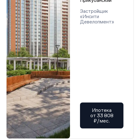
Прикубанский
Застройщик
«Инсити
Девелопмент»
Ипотека
от 33 808
₽/мес.