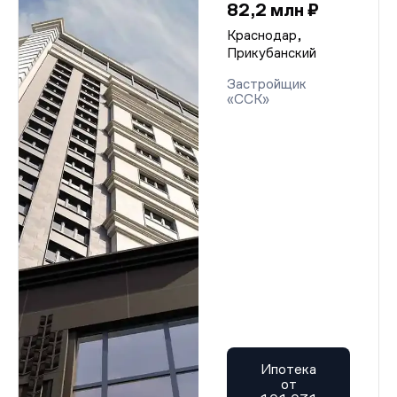
82,2 млн ₽
Краснодар,
Прикубанский
Застройщик
«ССК»
Ипотека
от