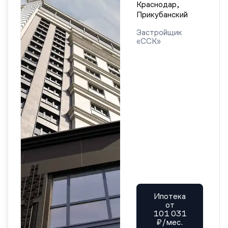
Краснодар,
Прикубанский
Застройщик
«ССК»
Ипотека
от
101 031
₽/мес.