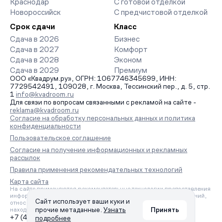
Краснодар
С готовой отделкой
Новороссийск
С предчистовой отделкой
Срок сдачи
Класс
Сдача в 2026
Бизнес
Сдача в 2027
Комфорт
Сдача в 2028
Эконом
Сдача в 2029
Премиум
ООО «Квадрум.ру», ОГРН: 1067746345699, ИНН:
7729542491, 109028, г. Москва, Тессинский пер., д. 5, стр.
1
info@kvadroom.ru
Для связи по вопросам связанными с рекламой на сайте -
reklama@kvadroom.ru
Согласие на обработку персональных данных и политика
конфиденциальности
Пользовательское соглашение
Согласие на получение информационных и рекламных
рассылок
Правила применения рекомендательных технологий
Карта сайта
На сайте применяются рекомендательные технологии предоставления
информации на основе сбора, систематизации и анализа сведений,
Сайт использует ваши куки и
относящихся к предпочтениям пользователей сети «Интернет»,
прочие метаданные.
Узнать
Принять
находящихся на территории Российской Федерации.
+7 (495) 157-88-80
подробнее