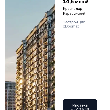
14,5 млн ₽
Краснодар,
Карасунский
Застройщик
«Dogma»
Ипотека
от 40 536