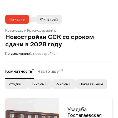
На карте
Фильтры
2
Краснодар и Краснодарский к.
Новостройки ССК со сроком
сдачи в 2028 году
По умолчанию
1 новостройка
5
2
Комнатность
Часто ищут
студии
5
1-комн.
8
2-комн.
8
Показать ещё
Усадьба
Гостагаевская