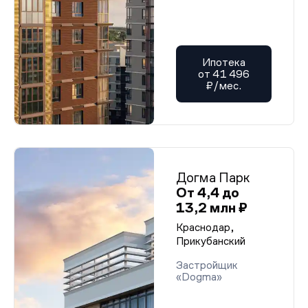
Ипотека
от 41 496
₽/мес.
Догма Парк
От 4,4 до
13,2 млн ₽
Краснодар,
Прикубанский
Застройщик
«Dogma»