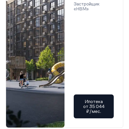
Застройщик
«НВМ»
Ипотека
от 35 044
₽/мес.