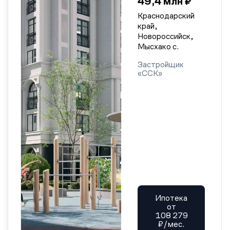
49,4 млн ₽
Краснодарский
край,
Новороссийск,
Мысхако с.
Застройщик
«ССК»
Ипотека
от
108 279
₽/мес.