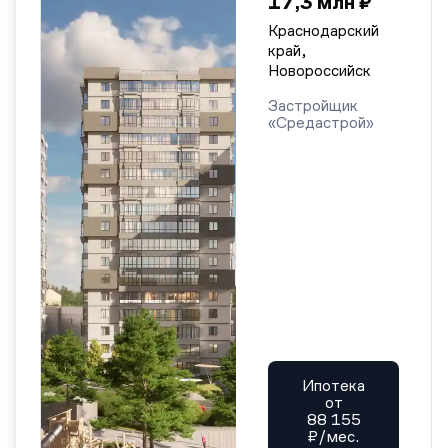
17,3 млн ₽
Краснодарский
край,
Новороссийск
Застройщик
«Средастрой»
Ипотека
от
88 155
₽/мес.