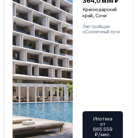
364,0 млн ₽
Краснодарский
край, Сочи
Застройщик
«Солнечный луч»
Ипотека
от
665 559
₽/мес.