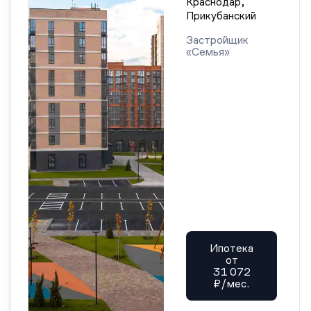
Краснодар,
Прикубанский
Застройщик
«Семья»
Ипотека
от
31 072
₽/мес.