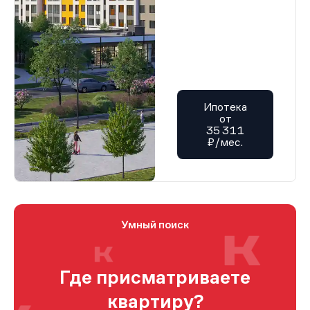
Ипотека
от
35 311
₽/мес.
Умный поиск
Где присматриваете
квартиру?