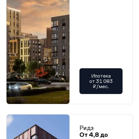
Ипотека
от 31 083
₽/мес.
Ридз
От 4,8 до