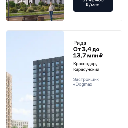
₽/мес.
Ридз
От 3,4 до
13,7 млн ₽
Краснодар,
Карасунский
Застройщик
«Dogma»