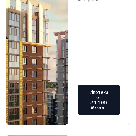
Ипотека
от
31 169
₽/мес.