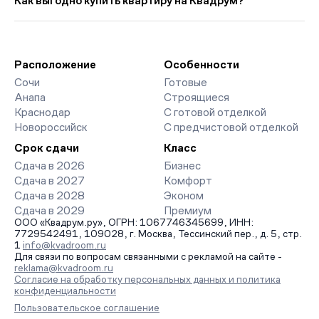
Как выгодно купить квартиру на Квадрум?
прошлого месяца.
страницах ЖК доступны отзывы жильцов о качестве
строительства, интерактивный генплан корпусов, сроки
Мы работаем без наценок по официальным ценам
сдачи, особенности благоустройства дворов и паркингов.
девелоперов, включая закрытые старты продаж и скидки.
База обновляется напрямую от застройщиков.
Наш эксперт бесплатно подберет ЖК под ваш бюджет,
организует просмотр и поможет одобрить ипотеку по
Расположение
Особенности
минимальной ставке. Чтобы зафиксировать цену, оставьте
Сочи
Готовые
заявку на обратный звонок.
Анапа
Строящиеся
Краснодар
С готовой отделкой
Новороссийск
С предчистовой отделкой
Срок сдачи
Класс
Сдача в 2026
Бизнес
Сдача в 2027
Комфорт
Сдача в 2028
Эконом
Сдача в 2029
Премиум
ООО «Квадрум.ру», ОГРН: 1067746345699, ИНН:
7729542491, 109028, г. Москва, Тессинский пер., д. 5, стр.
1
info@kvadroom.ru
Для связи по вопросам связанными с рекламой на сайте -
reklama@kvadroom.ru
Согласие на обработку персональных данных и политика
конфиденциальности
Пользовательское соглашение